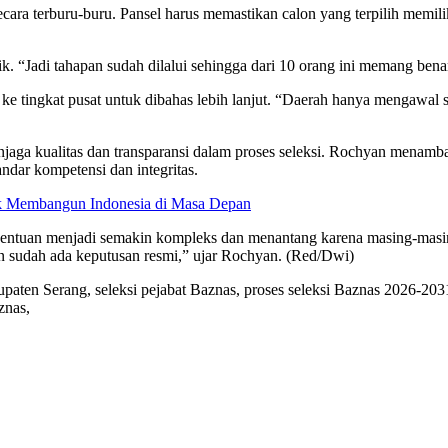
cara terburu-buru. Pansel harus memastikan calon yang terpilih memil
ik. “Jadi tahapan sudah dilalui sehingga dari 10 orang ini memang ben
wa ke tingkat pusat untuk dibahas lebih lanjut. “Daerah hanya mengawal 
njaga kualitas dan transparansi dalam proses seleksi. Rochyan menamba
ar kompetensi dan integritas.
k Membangun Indonesia di Masa Depan
a penentuan menjadi semakin kompleks dan menantang karena masing-mas
in sudah ada keputusan resmi,” ujar Rochyan. (Red/Dwi)
aten Serang, seleksi pejabat Baznas, proses seleksi Baznas 2026-2031
znas,