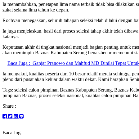
Ia menambahkan, penetapan lima nama terbaik tidak bisa dilakukan se
zakat selama lima tahun ke depan.
Rochyan menegaskan, seluruh tahapan seleksi telah dilalui dengan ba
Ia juga menjelaskan, hasil dari proses seleksi tahap akhir telah diba
katanya.
Keputusan akhir di tingkat nasional menjadi bagian penting untuk me
akan memimpin Baznas Kabupaten Serang benar-benar memenuhi stand
Baca Juga :
Ganjar Pranowo dan Mahfud MD Dinilai Tepat Untu
Ia mengakui, kualitas peserta dari 10 besar relatif merata sehingg
pleno dari pusat akan keluar dalam waktu dekat. Kami harapkan Sen
Tags: seleksi calon pimpinan Baznas Kabupaten Serang, Baznas Kabup
pimpinan Baznas, proses seleksi nasional, kualitas calon pimpinan Ba
Share :
Baca Juga