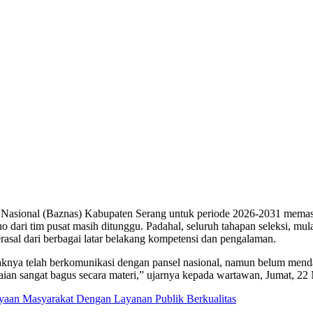
sional (Baznas) Kabupaten Serang untuk periode 2026-2031 memasuki t
 dari tim pusat masih ditunggu. Padahal, seluruh tahapan seleksi, mula
erasal dari berbagai latar belakang kompetensi dan pengalaman.
 telah berkomunikasi dengan pansel nasional, namun belum mendapatka
laian sangat bagus secara materi,” ujarnya kepada wartawan, Jumat, 22
an Masyarakat Dengan Layanan Publik Berkualitas