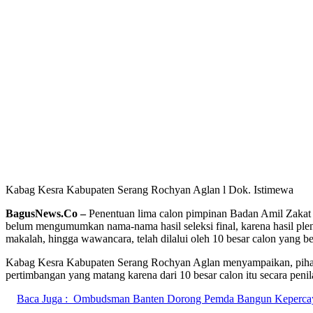
Kabag Kesra Kabupaten Serang Rochyan Aglan l Dok. Istimewa
BagusNews.Co –
Penentuan lima calon pimpinan Badan Amil Zakat Na
belum mengumumkan nama-nama hasil seleksi final, karena hasil pleno
makalah, hingga wawancara, telah dilalui oleh 10 besar calon yang b
Kabag Kesra Kabupaten Serang Rochyan Aglan menyampaikan, pihaknya
pertimbangan yang matang karena dari 10 besar calon itu secara peni
Baca Juga :
Ombudsman Banten Dorong Pemda Bangun Kepercaya