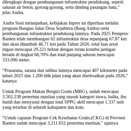
dilengkapi dengan pembangunan infrastruktur pendukung, seperti
saluran air beton, gorong-gorong, serta dinding pasangan batu,”
jelas Andra.
‎Andra Soni melanjutkan, kebijakan Inpres ini diperluas melalui
program Bangun Jalan Desa Sejahtera (Bang Andra) serta
pembangunan infrastruktur pendukung lainnya. Pada 2025 Pemprov
Banten telah membangun 62 infrastruktur desa sepanjang 67,87 km
dan akan ditambah 46,71 km pada Tahun 2026. total luas areal
irigasi mencapai 29.221 hektar dengan rerata kondisi jaringan
berada di tingkat 68,70% dan total panjang saluran mencapai
333.096 meter.
‎“Prasarana, sarana dan utilitas lainnya mencapai 407 kilometer pada
tahun 2025 dan 1.200 titik jalan yang akan diselesaikan pada 2026,”
katanya
‎Untuk Program Makan Bergizi Gratis (MBG), sudah mencapai
3.502.238 penerima manfaat yang masuk kategori siswa, balita, ibu
hamil dan menyusui dengan total SPPG aktif mencapai 1.337 unit
yang tersebar di seluruh kabupaten dan kota.
‎“Untuk capaian Program Cek Kesehatan Gratis,(CKG) di Provinsi
Banten sudah mencapai 3.211.652 penerima manfaat,” ujarnya.