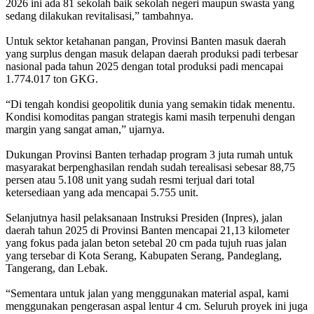
2026 ini ada 81 sekolah baik sekolah negeri maupun swasta yang
sedang dilakukan revitalisasi,” tambahnya.
‎Untuk sektor ketahanan pangan, Provinsi Banten masuk daerah
yang surplus dengan masuk delapan daerah produksi padi terbesar
nasional pada tahun 2025 dengan total produksi padi mencapai
1.774.017 ton GKG.
‎“Di tengah kondisi geopolitik dunia yang semakin tidak menentu.
Kondisi komoditas pangan strategis kami masih terpenuhi dengan
margin yang sangat aman,” ujarnya.
‎Dukungan Provinsi Banten terhadap program 3 juta rumah untuk
masyarakat berpenghasilan rendah sudah terealisasi sebesar 88,75
persen atau 5.108 unit yang sudah resmi terjual dari total
ketersediaan yang ada mencapai 5.755 unit.
‎Selanjutnya hasil pelaksanaan Instruksi Presiden (Inpres), jalan
daerah tahun 2025 di Provinsi Banten mencapai 21,13 kilometer
yang fokus pada jalan beton setebal 20 cm pada tujuh ruas jalan
yang tersebar di Kota Serang, Kabupaten Serang, Pandeglang,
Tangerang, dan Lebak.
‎“Sementara untuk jalan yang menggunakan material aspal, kami
menggunakan pengerasan aspal lentur 4 cm. Seluruh proyek ini juga