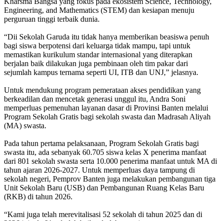
Kharsma Bangsa yang fokus pada ekosistem Science, Technology,
Engineering, and Mathematics (STEM) dan kesiapan menuju
perguruan tinggi terbaik dunia.
‎“Dii Sekolah Garuda itu tidak hanya memberikan beasiswa penuh
bagi siswa berpotensi dari keluarga tidak mampu, tapi untuk
memastikan kurikulum standar internasional yang diterapkan
berjalan baik dilakukan juga pembinaan oleh tim pakar dari
sejumlah kampus ternama seperti UI, ITB dan UNJ,” jelasnya.
‎Untuk mendukung program pemerataan akses pendidikan yang
berkeadilan dan mencetak generasi unggul itu, Andra Soni
memperluas pemenuhan layanan dasar di Provinsi Banten melalui
Program Sekolah Gratis bagi sekolah swasta dan Madrasah Aliyah
(MA) swasta.
‎Pada tahun pertama pelaksanaan, Program Sekolah Gratis bagi
swasta itu, ada sebanyak 60.705 siswa kelas X penerima manfaat
dari 801 sekolah swasta serta 10.000 penerima manfaat untuk MA di
tahun ajaran 2026-2027. Untuk memperluas daya tampung di
sekolah negeri, Pemprov Banten juga melakukan pembangunan tiga
Unit Sekolah Baru (USB) dan Pembangunan Ruang Kelas Baru
(RKB) di tahun 2026.
‎“Kami juga telah merevitalisasi 52 sekolah di tahun 2025 dan di