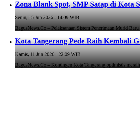
Zona Blank Spot, SMP Satap di Kota 
Senin, 15 Jun 2026 - 14:09 WIB
BagusNews.Co – Pelaksanaan Sistem Penerimaan Murid Baru
Kota Tangerang Pede Raih Kembali G
Kamis, 11 Jun 2026 - 22:09 WIB
BagusNews.Co – Kontingen Kota Tangerang optimistis meraih