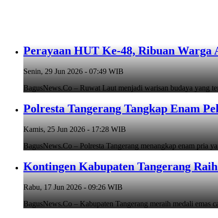
Perayaan HUT Ke-48, Ribuan Warga An
Senin, 29 Jun 2026 - 07:49 WIB
BagusNews.Co – Ruwat Laut menjadi warisan budaya yang teru
Polresta Tangerang Tangkap Enam Pe
Kamis, 25 Jun 2026 - 17:28 WIB
BagusNews.Co – Polresta Tangerang menangkap enam pria y
Kontingen Kabupaten Tangerang Raih 
Rabu, 17 Jun 2026 - 09:26 WIB
BagusNews.Co – Kabupaten Tangerang meraih medali emas cab