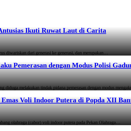
tusias Ikuti Ruwat Laut di Carita
s diwariskan dari generasi ke generasi, dan merupakan…
laku Pemerasan dengan Modus Polisi Gadu
ang diduga melakukan tindak pidana pemerasan dengan modus menga
Emas Voli Indoor Putera di Popda XII Ban
ang olahraga (cabor) voli indoor putera pada Pekan Olahraga…