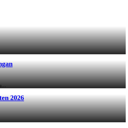
ngan
ku…
ten 2026