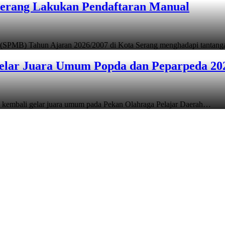
Serang Lakukan Pendaftaran Manual
 (SPMB) Tahun Ajaran 2026/2007 di Kota Serang menghadapi tantan
elar Juara Umum Popda dan Peparpeda 20
 kembali gelar juara umum pada Pekan Olahraga Pelajar Daerah…