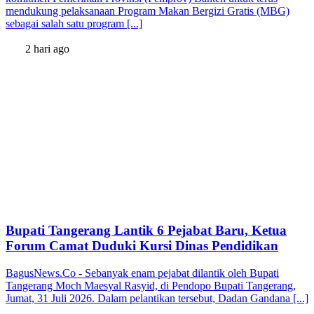
mendukung pelaksanaan Program Makan Bergizi Gratis (MBG)
sebagai salah satu program [...]
2 hari ago
Bupati Tangerang Lantik 6 Pejabat Baru, Ketua
Forum Camat Duduki Kursi Dinas Pendidikan
BagusNews.Co - Sebanyak enam pejabat dilantik oleh Bupati
Tangerang Moch Maesyal Rasyid, di Pendopo Bupati Tangerang,
Jumat, 31 Juli 2026. Dalam pelantikan tersebut, Dadan Gandana [...]