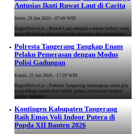
Antusias Ikuti Ruwat Laut di Carita
Senin, 29 Jun 2026 - 07:49 WIB
BagusNews.Co – Ruwat Laut menjadi warisan budaya yang
terus diwariskan dari generasi ke generasi, dan merupakan…
Polresta Tangerang Tangkap Enam
Pelaku Pemerasan dengan Modus
Polisi Gadungan
Kamis, 25 Jun 2026 - 17:28 WIB
BagusNews.Co – Polresta Tangerang menangkap enam pria
yang diduga melakukan tindak pidana pemerasan dengan
modus mengaku…
Kontingen Kabupaten Tangerang
Raih Emas Voli Indoor Putera di
Popda XII Banten 2026