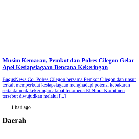
Musim Kemarau, Pemkot dan Polres Cilegon Gelar
Apel Kesiapsiagaan Bencana Kekeringan
BagusNews.Co- Polres Cilegon bersama Pemkot Cilegon dan unsur
terkait memperkuat kesiapsiagaan menghadapi potensi kebakaran
serta dampak kekeringan akibat fenomena El Niño. Komitmen
tersebut diwujudkan melalui [...]
1 hari ago
Daerah