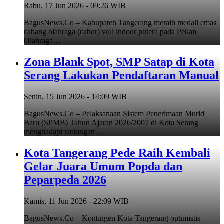
Rabu, 17 Jun 2026 - 09:26 WIB
BagusNews.Co – Kabupaten Tangerang meraih medali emas
cabang olahraga (cabor) voli indoor putera pada Pekan
Olahraga…
Zona Blank Spot, SMP Satap di Kota
Serang Lakukan Pendaftaran Manual
Senin, 15 Jun 2026 - 14:09 WIB
BagusNews.Co – Pelaksanaan Sistem Penerimaan Murid
Baru (SPMB) Tahun Ajaran 2026/2007 di Kota Serang
menghadapi tantangan…
Kota Tangerang Pede Raih Kembali
Gelar Juara Umum Popda dan
Peparpeda 2026
Kamis, 11 Jun 2026 - 22:09 WIB
BagusNews.Co – Kontingen Kota Tangerang optimistis