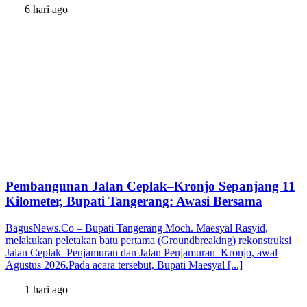
6 hari ago
Pembangunan Jalan Ceplak–Kronjo Sepanjang 11
Kilometer, Bupati Tangerang: Awasi Bersama
BagusNews.Co – Bupati Tangerang Moch. Maesyal Rasyid,
melakukan peletakan batu pertama (Groundbreaking) rekonstruksi
Jalan Ceplak–Penjamuran dan Jalan Penjamuran–Kronjo, awal
Agustus 2026.Pada acara tersebut, Bupati Maesyal [...]
1 hari ago