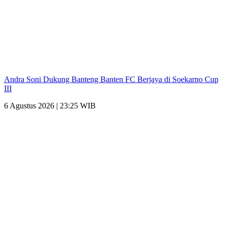
Andra Soni Dukung Banteng Banten FC Berjaya di Soekarno Cup
III
6 Agustus 2026 | 23:25 WIB