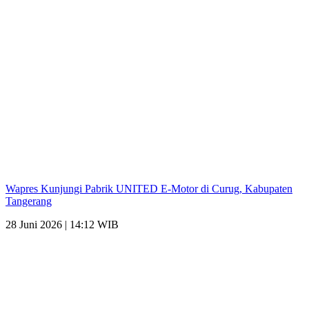
Wapres Kunjungi Pabrik UNITED E-Motor di Curug, Kabupaten
Tangerang
28 Juni 2026 | 14:12 WIB