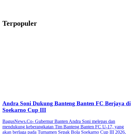
Terpopuler
Andra Soni Dukung Banteng Banten FC Berjaya di
Soekarno Cup III
BagusNews.Co- Gubernur Banten Andra Soni melepas dan
mendukung keberangkatan Tim Banteng Banten FC U-17, yang
akan berlaga pada Turnamen Sepak Bola Soekarno Cup III 2026,