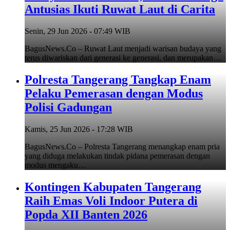
Antusias Ikuti Ruwat Laut di Carita
Senin, 29 Jun 2026 - 07:49 WIB
BagusNews.Co – Ruwat Laut menjadi warisan budaya yang
terus diwariskan dari generasi ke generasi, dan merupakan…
Polresta Tangerang Tangkap Enam
Pelaku Pemerasan dengan Modus
Polisi Gadungan
Kamis, 25 Jun 2026 - 17:28 WIB
BagusNews.Co – Polresta Tangerang menangkap enam pria
yang diduga melakukan tindak pidana pemerasan dengan
modus mengaku…
Kontingen Kabupaten Tangerang
Raih Emas Voli Indoor Putera di
Popda XII Banten 2026