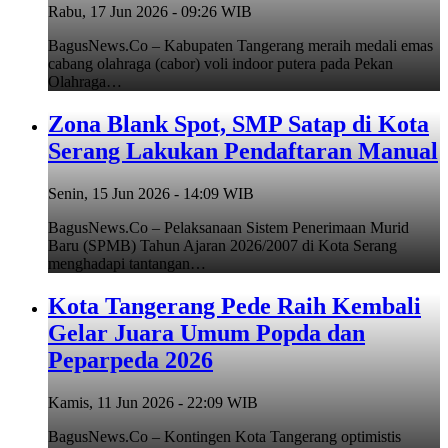
Rabu, 17 Jun 2026 - 09:26 WIB
BagusNews.Co – Kabupaten Tangerang meraih medali emas
cabang olahraga (cabor) voli indoor putera pada Pekan
Olahraga…
Zona Blank Spot, SMP Satap di Kota
Serang Lakukan Pendaftaran Manual
Senin, 15 Jun 2026 - 14:09 WIB
BagusNews.Co – Pelaksanaan Sistem Penerimaan Murid
Baru (SPMB) Tahun Ajaran 2026/2007 di Kota Serang
menghadapi tantangan…
Kota Tangerang Pede Raih Kembali
Gelar Juara Umum Popda dan
Peparpeda 2026
Kamis, 11 Jun 2026 - 22:09 WIB
BagusNews.Co – Kontingen Kota Tangerang optimistis