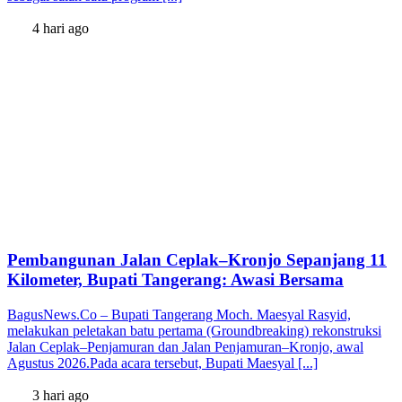
4 hari ago
Pembangunan Jalan Ceplak–Kronjo Sepanjang 11
Kilometer, Bupati Tangerang: Awasi Bersama
BagusNews.Co – Bupati Tangerang Moch. Maesyal Rasyid,
melakukan peletakan batu pertama (Groundbreaking) rekonstruksi
Jalan Ceplak–Penjamuran dan Jalan Penjamuran–Kronjo, awal
Agustus 2026.Pada acara tersebut, Bupati Maesyal [...]
3 hari ago