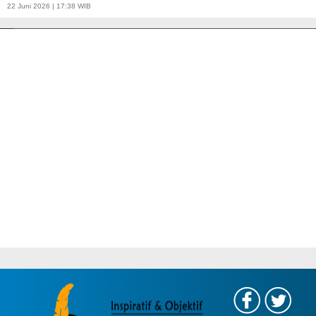
APBD Tahun 2025 Anggarkan Rp200 Miliar | Program Makan Bergizi
22 Juni 2026 | 17:38 WIB
Gratis Provinsi Banten