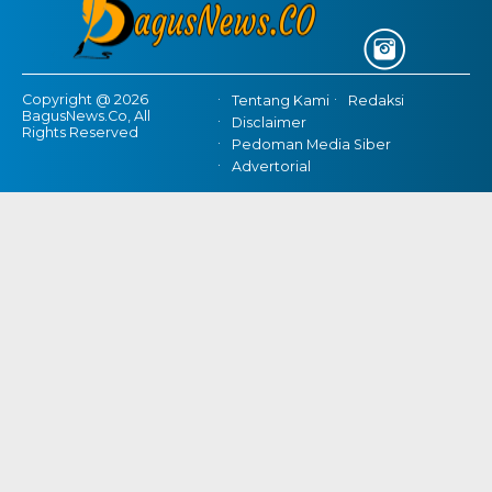
Copyright @ 2026
Tentang Kami
Redaksi
BagusNews.Co, All
Disclaimer
Rights Reserved
Pedoman Media Siber
Advertorial