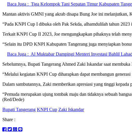
Baca Juga :
Tiga Kelompok Tani Sepatan Timur Kabupaten Tanger
Mantan aktivis GMNI yang akrab disapa Bung Joe ini melanjutkan, K
“Pada KNPI Cup I dibuka oleh Pak Sekda, alhamdulilah tahun 2023 i
Terkait KNPI Cup II 2023, Joe mengungkapkan pihaknya telah menyia
“Selain itu DPD KNPI Kabupaten Tangerang juga menyiapkan bonus
Baca Juga :
Al Muktabar Dampingi Menteri Investasi Bahlil Lahad
Sebelumnya, Bupati Tangerang Ahmed Zaki Iskandar saat membuka 
“Melalui kegiatan KNPI Cup diharapkan dapat membangun generasi m
Dalam sambutannya, Zaki memberikan apresiasi yang tinggi kepad
“Pemuda merupakan ujung tombak maju dan tidaknya sebuah bangsa, 
(Red/Dede)
Bupati Tangerang
KNPI Cup
Zaki Iskandar
Share :