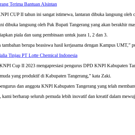
ang Terima Bantuan Alsintan
NPI CUP II tahun ini sangat istimewa, lantaran dibuka langsung oleh
ni dibuka langsung oleh Pak Bupati Tangerang yang akan berakhir mas
pkan piala dan uang pembinaan untuk juara 1, 2 dan 3.
 tambahan berupa beasiswa hasil kerjasama dengan Kampus UMT,” p
alia Tinjau PT Lotte Chemical Indonesia
KNPI Cup II 2023 mengapresiasi pengurus DPD KNPI Kabupaten Tange
uda yang produktif di Kabupaten Tangerang,” kata Zaki.
a pengurus dan anggota KNPI Kabupaten Tangerang yang telah memb
kami berharap seluruh pemuda lebih inovatif dan kreatif dalam mewu