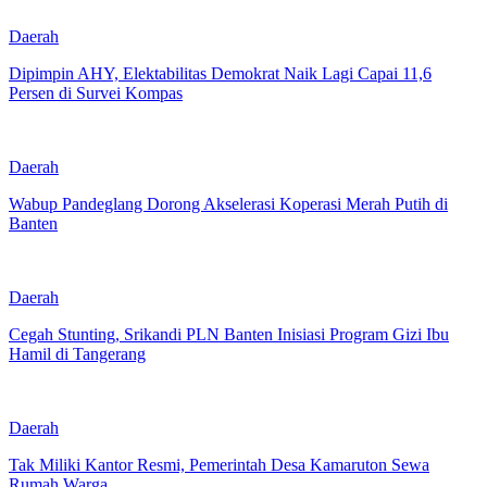
Daerah
Dipimpin AHY, Elektabilitas Demokrat Naik Lagi Capai 11,6
Persen di Survei Kompas
Daerah
Wabup Pandeglang Dorong Akselerasi Koperasi Merah Putih di
Banten
Daerah
Cegah Stunting, Srikandi PLN Banten Inisiasi Program Gizi Ibu
Hamil di Tangerang
Daerah
Tak Miliki Kantor Resmi, Pemerintah Desa Kamaruton Sewa
Rumah Warga