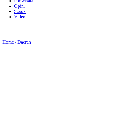
Pariwisata
Opini
Sosok
Video
Home /
Daerah