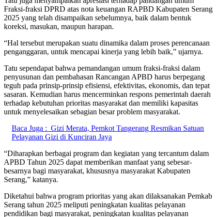
Tatu juga menyampaikan apresiasi terhadap pandangan umum
Fraksi-fraksi DPRD atas nota keuangan RAPBD Kabupaten Serang
2025 yang telah disampaikan sebelumnya, baik dalam bentuk
koreksi, masukan, maupun harapan.
“Hal tersebut merupakan suatu dinamika dalam proses perencanaan
penganggaran, untuk mencapai kinerja yang lebih baik,” ujarnya.
Tatu sependapat bahwa pemandangan umum fraksi-fraksi dalam
penyusunan dan pembahasan Rancangan APBD harus berpegang
teguh pada prinsip-prinsip efisiensi, efektivitas, ekonomis, dan tepat
sasaran. Kemudian harus mencerminkan respons pemerintah daerah
terhadap kebutuhan prioritas masyarakat dan memiliki kapasitas
untuk menyelesaikan sebagian besar problem masyarakat.
Baca Juga :
Gizi Merata, Pemkot Tangerang Resmikan Satuan
Pelayanan Gizi di Kunciran Jaya
“Diharapkan berbagai program dan kegiatan yang tercantum dalam
APBD Tahun 2025 dapat memberikan manfaat yang sebesar-
besarnya bagi masyarakat, khususnya masyarakat Kabupaten
Serang,” katanya.
Diketahui bahwa program prioritas yang akan dilaksanakan Pemkab
Serang tahun 2025 meliputi peningkatan kualitas pelayanan
pendidikan bagi masyarakat, peningkatan kualitas pelayanan