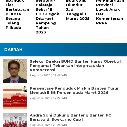
Spanduk
Serpong-
Budi-Agis
Penghargaan
Liar
Balaraja
Diundur
Provinsi
Bertebaran
Seksi 1B
Jadi
Layak Anak
di Kota
CBD-Legok
Tanggal 1
Dari
Serang
Ditarget
Maret 2025
Kementerian
Jelang
Rampung
PPPA
Pilkada
Tahun
2023
DAERAH
Seleksi Direksi BUMD Banten Harus Objektif,
Pengamat Tekankan Integritas dan
Kompetensi
7 Agustus 2026 | 17:48 WIB
Persentase Penduduk Miskin Banten Turun
Menjadi 5,38 Persen pada Maret 2026
7 Agustus 2026 | 17:22 WIB
Andra Soni Dukung Banteng Banten FC
Berjaya di Soekarno Cup III
6 Agustus 2026 | 23:25 WIB