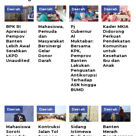
Daerah
Daerah
Daerah
Daerah
BPK RI
Mahasiswa,
Pj
Kader MKIA
Apresiasi
Pemuda
Gubernur
Didorong
Pempov
dan
Al
Perkuat
Banten
Masyarakat
Muktabar:
Pendekatan
Lebih Awal
Bersinergi
Bersama
Komunitas
Serahkan
Gelar
KPK,
untuk
LKPD
Donor
Pemprov
Kesehatan
Unaudited
Darah
Banten
Ibu dan
Lakukan
Anak
Penguatan
Antikorupsi
Terhadap
ASN hingga
BUMD
Daerah
Daerah
Daerah
Daerah
Mahasiswa
Kontruksi
Sidang
Banten
Soroti
Jalan Tol
Istimewa
Meraih