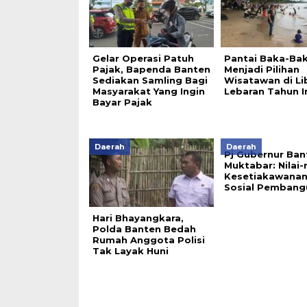
Gelar Operasi Patuh
Pantai Baka-Ba
Pajak, Bapenda Banten
Menjadi Pilihan
Sediakan Samling Bagi
Wisatawan di Li
Masyarakat Yang Ingin
Lebaran Tahun I
Bayar Pajak
Daerah
Daerah
Pj Gubernur Ban
Muktabar: Nilai-n
Kesetiakawanan
Sosial Pembang
Hari Bhayangkara,
Polda Banten Bedah
Rumah Anggota Polisi
Tak Layak Huni