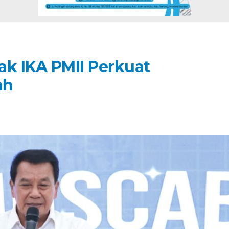
ak IKA PMII Perkuat
ah