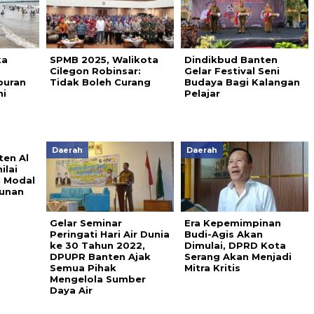
ka
SPMB 2025, Walikota
Dindikbud Banten
Cilegon Robinsar:
Gelar Festival Seni
buran
Tidak Boleh Curang
Budaya Bagi Kalangan
ni
Pelajar
Daerah
Daerah
ten Al
ilai
 Modal
unan
Gelar Seminar
Era Kepemimpinan
Peringati Hari Air Dunia
Budi-Agis Akan
ke 30 Tahun 2022,
Dimulai, DPRD Kota
DPUPR Banten Ajak
Serang Akan Menjadi
Semua Pihak
Mitra Kritis
Mengelola Sumber
Daya Air