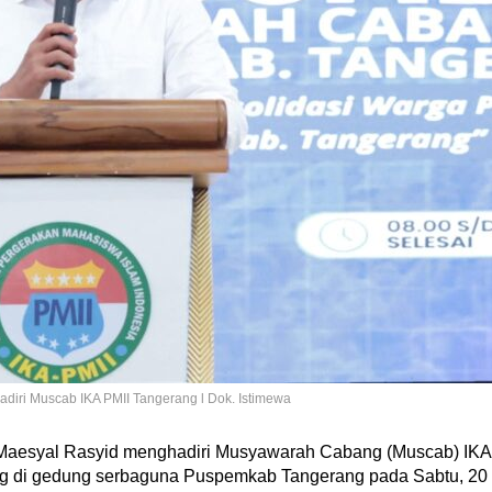
iri Muscab IKA PMII Tangerang l Dok. Istimewa
Maesyal Rasyid menghadiri Musyawarah Cabang (Muscab) IKA
g di gedung serbaguna Puspemkab Tangerang pada Sabtu, 20