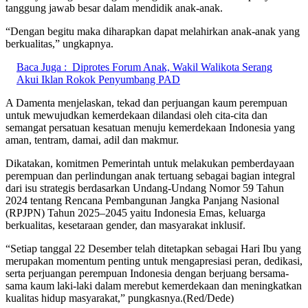
tanggung jawab besar dalam mendidik anak-anak.
“Dengan begitu maka diharapkan dapat melahirkan anak-anak yang
berkualitas,” ungkapnya.
Baca Juga :
Diprotes Forum Anak, Wakil Walikota Serang
Akui Iklan Rokok Penyumbang PAD
A Damenta menjelaskan, tekad dan perjuangan kaum perempuan
untuk mewujudkan kemerdekaan dilandasi oleh cita-cita dan
semangat persatuan kesatuan menuju kemerdekaan Indonesia yang
aman, tentram, damai, adil dan makmur.
Dikatakan, komitmen Pemerintah untuk melakukan pemberdayaan
perempuan dan perlindungan anak tertuang sebagai bagian integral
dari isu strategis berdasarkan Undang-Undang Nomor 59 Tahun
2024 tentang Rencana Pembangunan Jangka Panjang Nasional
(RPJPN) Tahun 2025–2045 yaitu Indonesia Emas, keluarga
berkualitas, kesetaraan gender, dan masyarakat inklusif.
“Setiap tanggal 22 Desember telah ditetapkan sebagai Hari Ibu yang
merupakan momentum penting untuk mengapresiasi peran, dedikasi,
serta perjuangan perempuan Indonesia dengan berjuang bersama-
sama kaum laki-laki dalam merebut kemerdekaan dan meningkatkan
kualitas hidup masyarakat,” pungkasnya.(Red/Dede)