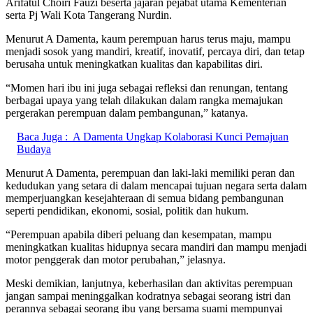
Arifatul Choiri Fauzi beserta jajaran pejabat utama Kementerian
serta Pj Wali Kota Tangerang Nurdin.
Menurut A Damenta, kaum perempuan harus terus maju, mampu
menjadi sosok yang mandiri, kreatif, inovatif, percaya diri, dan tetap
berusaha untuk meningkatkan kualitas dan kapabilitas diri.
“Momen hari ibu ini juga sebagai refleksi dan renungan, tentang
berbagai upaya yang telah dilakukan dalam rangka memajukan
pergerakan perempuan dalam pembangunan,” katanya.
Baca Juga :
A Damenta Ungkap Kolaborasi Kunci Pemajuan
Budaya
Menurut A Damenta, perempuan dan laki-laki memiliki peran dan
kedudukan yang setara di dalam mencapai tujuan negara serta dalam
memperjuangkan kesejahteraan di semua bidang pembangunan
seperti pendidikan, ekonomi, sosial, politik dan hukum.
“Perempuan apabila diberi peluang dan kesempatan, mampu
meningkatkan kualitas hidupnya secara mandiri dan mampu menjadi
motor penggerak dan motor perubahan,” jelasnya.
Meski demikian, lanjutnya, keberhasilan dan aktivitas perempuan
jangan sampai meninggalkan kodratnya sebagai seorang istri dan
perannya sebagai seorang ibu yang bersama suami mempunyai