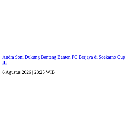
Andra Soni Dukung Banteng Banten FC Berjaya di Soekarno Cup
III
6 Agustus 2026 | 23:25 WIB