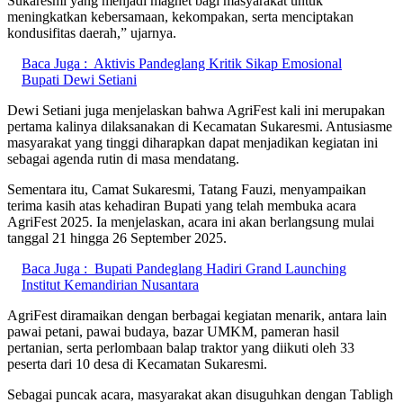
Sukaresmi yang menjadi magnet bagi masyarakat untuk
meningkatkan kebersamaan, kekompakan, serta menciptakan
kondusifitas daerah,” ujarnya.
Baca Juga :
Aktivis Pandeglang Kritik Sikap Emosional
Bupati Dewi Setiani
Dewi Setiani juga menjelaskan bahwa AgriFest kali ini merupakan
pertama kalinya dilaksanakan di Kecamatan Sukaresmi. Antusiasme
masyarakat yang tinggi diharapkan dapat menjadikan kegiatan ini
sebagai agenda rutin di masa mendatang.
Sementara itu, Camat Sukaresmi, Tatang Fauzi, menyampaikan
terima kasih atas kehadiran Bupati yang telah membuka acara
AgriFest 2025. Ia menjelaskan, acara ini akan berlangsung mulai
tanggal 21 hingga 26 September 2025.
Baca Juga :
Bupati Pandeglang Hadiri Grand Launching
Institut Kemandirian Nusantara
AgriFest diramaikan dengan berbagai kegiatan menarik, antara lain
pawai petani, pawai budaya, bazar UMKM, pameran hasil
pertanian, serta perlombaan balap traktor yang diikuti oleh 33
peserta dari 10 desa di Kecamatan Sukaresmi.
Sebagai puncak acara, masyarakat akan disuguhkan dengan Tabligh