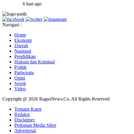
6 hari ago
Navigasi :
Home
Ekonomi
Daerah
Nasional
Pendidikan
Hukum dan Kriminal
Politik
Pariwisata
Opini
Sosok
Video
Copyright @ 2026 BagusNews.Co, All Rights Reserved
Tentang Kami
Redaksi
Disclaimer
Pedoman Media Siber
Advertorial