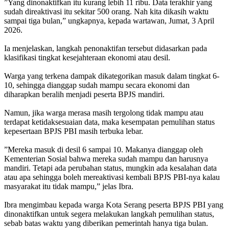
‎”Yang dinonaktifkan itu kurang lebih 11 ribu. Data terakhir yang
sudah direaktivasi itu sekitar 500 orang. Nah kita dikasih waktu
sampai tiga bulan,” ungkapnya, kepada wartawan, Jumat, 3 April
2026.
‎Ia menjelaskan, langkah penonaktifan tersebut didasarkan pada
klasifikasi tingkat kesejahteraan ekonomi atau desil.
‎Warga yang terkena dampak dikategorikan masuk dalam tingkat 6-
10, sehingga dianggap sudah mampu secara ekonomi dan
diharapkan beralih menjadi peserta BPJS mandiri.
‎Namun, jika warga merasa masih tergolong tidak mampu atau
terdapat ketidaksesuaian data, maka kesempatan pemulihan status
kepesertaan BPJS PBI masih terbuka lebar.
‎”Mereka masuk di desil 6 sampai 10. Makanya dianggap oleh
Kementerian Sosial bahwa mereka sudah mampu dan harusnya
mandiri. Tetapi ada perubahan status, mungkin ada kesalahan data
atau apa sehingga boleh mereaktivasi kembali BPJS PBI-nya kalau
masyarakat itu tidak mampu,” jelas Ibra.
‎Ibra mengimbau kepada warga Kota Serang peserta BPJS PBI yang
dinonaktifkan untuk segera melakukan langkah pemulihan status,
sebab batas waktu yang diberikan pemerintah hanya tiga bulan.