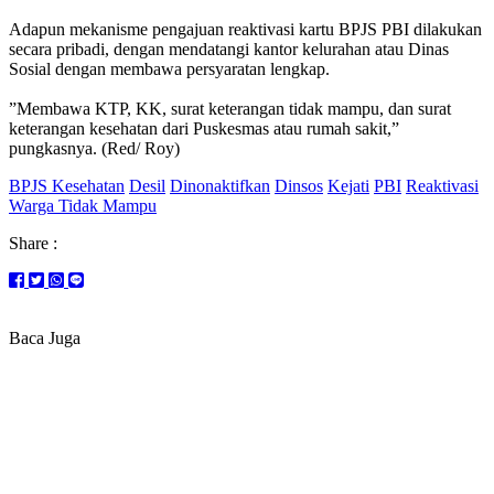
‎Adapun mekanisme pengajuan reaktivasi kartu BPJS PBI dilakukan
secara pribadi, dengan mendatangi kantor kelurahan atau Dinas
Sosial dengan membawa persyaratan lengkap.
‎”Membawa KTP, KK, surat keterangan tidak mampu, dan surat
keterangan kesehatan dari Puskesmas atau rumah sakit,”
pungkasnya. (Red/ Roy)
BPJS Kesehatan
Desil
Dinonaktifkan
Dinsos
Kejati
PBI
Reaktivasi
Warga Tidak Mampu
Share :
Baca Juga