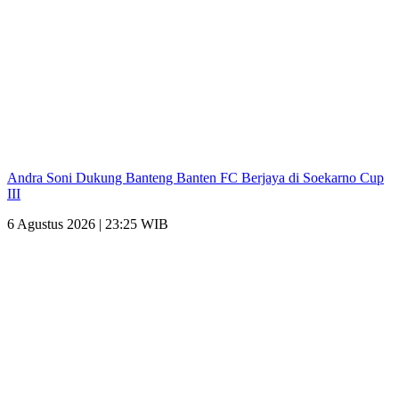
Andra Soni Dukung Banteng Banten FC Berjaya di Soekarno Cup
III
6 Agustus 2026 | 23:25 WIB