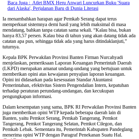
Baca Juga :
Atlet BMX Heru Anwari Luncurkan Buku 'Suara
dari Alaska', Perjalanan Baru di Dunia Literasi
Ia menambahkan harapan agar Pemkab Serang dapat terus
memperkuat sistemnya demi hasil yang lebih maksimal di masa
mendatang, bahkan tanpa catatan sama sekali. “Kalau bisa, bukan
hanya 83,57 persen. Kalau bisa di tahun yang akan datang tidak ada
catatan apa pun, sehingga tidak ada yang harus ditindaklanjuti,”
tuturnya.
Kepala BPK Perwakilan Provinsi Banten Firman Nurcahyadi
menjelaskan, pemeriksaan Laporan Keuangan Pemerintah Daerah
(LKPD) merupakan amanat undang-undang yang bertujuan untuk
memberikan opini atas kewajaran penyajian laporan keuangan.
Opini ini didasarkan pada kesesuaian Standar Akuntansi
Pemerintahan, efektivitas Sistem Pengendalian Intern, kepatuhan
terhadap peraturan perundang-undangan, dan kecukupan
pengungkapan informasi.
Dalam kesempatan yang sama, BPK RI Perwakilan Provinsi Banten
juga memberikan opini WTP kepada beberapa daerah lain di
Banten, yaitu Pemkot Serang, Pemkab Tangerang, Pemkot
Tangerang, Pemkot Tangerang Selatan, Pemkot Cilegon, dan
Pemkab Lebak. Sementara itu, Pemerintah Kabupaten Pandeglang
menerima opini WTP dengan Paragraf Penekanan Suatu Hal.