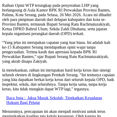
Raihan Opini WTP terungkap pada penyerahan LHP yang
berlangsung di Aula Kantor BPK RI Perwakilan Provinsi Banten,
Palima, Kota Serang, pada Selasa, 26 Mei 2026. Acara ini dihadiri
oleh para pimpinan daerah dari delapan kabupaten dan kota se-
Provinsi Banten, termasuk Bupati Serang Ratu Rachmatuzakiyah,
Ketua DPRD Bahrul Ulum, Sekda Zaldi Dhuhana, serta jajaran
kepala organisasi perangkat daerah (OPD) terkait.
“Yang jelas ini merupakan capaian yang luar biasa. Ini adalah kali
ke-15 Kabupaten Serang mendapatkan opini wajar tanpa
pengecualian. Terima kasih dan apresiasi kepada BPK RI
Perwakilan Banten,” ujar Bupati Serang Ratu Rachmatuzakiyah,
yang akrab disapa Zakiyah.
Ia menekankan, raihan ini merupakan hasil kerja keras dan sinergi
seluruh elemen di lingkungan Pemkab Serang. “Ini tentunya capaian
yang kita dapatkan berkat kerja keras dari seluruh kepala OPD, baik
inspektur, sekda, dan seluruhnya. Tanpa kerja sama, tanpa kerja
keras, kita tidak mungkin dapat WTP lagi,” tegasnya.
Baca Juga :
Jaksa Masuk Sekolah, Tingkatkan Kesadaran
Hukum Bagi Pelajar
Menurutnya, pencapaian ini akan menjadi motivasi untuk terus
meningkatkan kualitas tata kelola keuangan. Oleh karena itu,