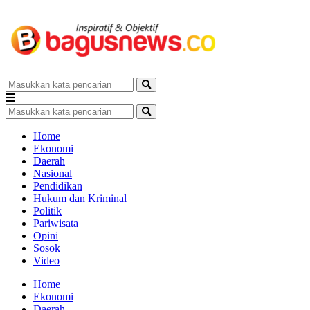
Home
Ekonomi
Daerah
Nasional
Pendidikan
Hukum dan Kriminal
Politik
Pariwisata
Opini
Sosok
Video
Home
Ekonomi
Daerah