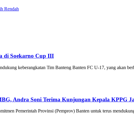
ih Rendah
 di Soekarno Cup III
dukung keberangkatan Tim Banteng Banten FC U-17, yang akan berl
BG, Andra Soni Terima Kunjungan Kepala KPPG Ja
tmen Pemerintah Provinsi (Pemprov) Banten untuk terus mendukung