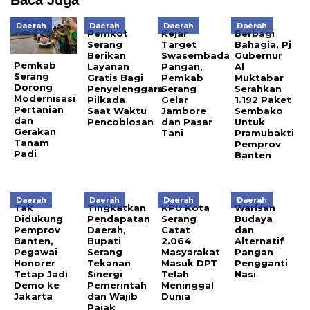
Baca Juga
Daerah
Daerah
Daerah
Daerah
Pemkot
Kejar
Berbagi
Serang
Target
Bahagia, Pj
Berikan
Swasembada
Gubernur
Pemkab
Layanan
Pangan,
Al
Serang
Gratis Bagi
Pemkab
Muktabar
Dorong
Penyelenggara
Serang
Serahkan
Modernisasi
Pilkada
Gelar
1.192 Paket
Pertanian
Saat Waktu
Jambore
Sembako
dan
Pencoblosan
dan Pasar
Untuk
Gerakan
Tani
Pramubakti
Tanam
Pemprov
Padi
Banten
Daerah
Daerah
Daerah
Daerah
Tak
Tingkatkan
KPU Kota
Warisan
Didukung
Pendapatan
Serang
Budaya
Pemprov
Daerah,
Catat
dan
Banten,
Bupati
2.064
Alternatif
Pegawai
Serang
Masyarakat
Pangan
Honorer
Tekanan
Masuk DPT
Pengganti
Tetap Jadi
Sinergi
Telah
Nasi
Demo ke
Pemerintah
Meninggal
Jakarta
dan Wajib
Dunia
Pajak