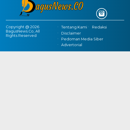
Copyright @ 2026
Tentang Kami
Redaksi
BagusNews.Co, All
Disclaimer
Rights Reserved
Pedoman Media Siber
Advertorial