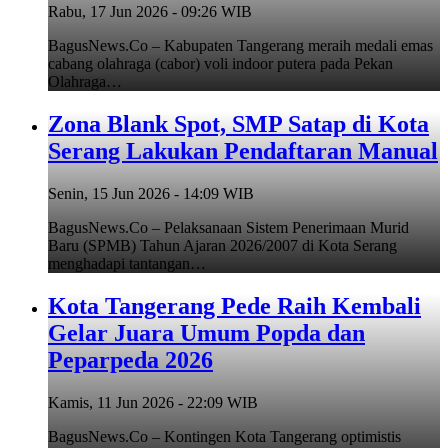
Rabu, 17 Jun 2026 - 09:26 WIB
BagusNews.Co – Kabupaten Tangerang meraih medali emas
cabang olahraga (cabor) voli indoor putera pada Pekan
Olahraga…
Zona Blank Spot, SMP Satap di Kota
Serang Lakukan Pendaftaran Manual
Senin, 15 Jun 2026 - 14:09 WIB
BagusNews.Co – Pelaksanaan Sistem Penerimaan Murid
Baru (SPMB) Tahun Ajaran 2026/2007 di Kota Serang
menghadapi tantangan…
Kota Tangerang Pede Raih Kembali
Gelar Juara Umum Popda dan
Peparpeda 2026
Kamis, 11 Jun 2026 - 22:09 WIB
BagusNews.Co – Kontingen Kota Tangerang optimistis