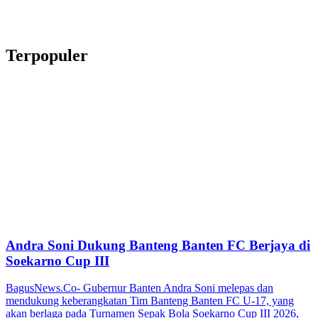
Terpopuler
Andra Soni Dukung Banteng Banten FC Berjaya di
Soekarno Cup III
BagusNews.Co- Gubernur Banten Andra Soni melepas dan
mendukung keberangkatan Tim Banteng Banten FC U-17, yang
akan berlaga pada Turnamen Sepak Bola Soekarno Cup III 2026,