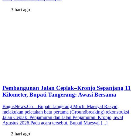
3 hari ago
Pembangunan Jalan Ceplak–Kronjo Sepanjang 11
Kilometer, Bupati Tangerang: Awasi Bersama
BagusNews.Co – Bupati Tangerang Moch. Maesyal Rasyid,
melakukan peletakan batu pertama (Groundbreaking) rekonstruksi
Jalan Ceplak–Penjamuran dan Jalan Penjamuran–Kronjo, awal
Agustus 2026.Pada acara tersebut, Bupati Maesyal [...]
2 hari ago