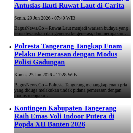
Antusias Ikuti Ruwat Laut di Carita
Senin, 29 Jun 2026 - 07:49 WIB
BagusNews.Co – Ruwat Laut menjadi warisan budaya yang
terus diwariskan dari generasi ke generasi, dan merupakan…
Polresta Tangerang Tangkap Enam
Pelaku Pemerasan dengan Modus
Polisi Gadungan
Kamis, 25 Jun 2026 - 17:28 WIB
BagusNews.Co – Polresta Tangerang menangkap enam pria
yang diduga melakukan tindak pidana pemerasan dengan
modus mengaku…
Kontingen Kabupaten Tangerang
Raih Emas Voli Indoor Putera di
Popda XII Banten 2026