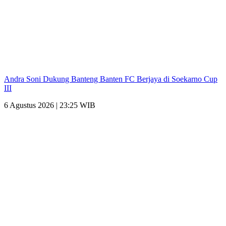
Andra Soni Dukung Banteng Banten FC Berjaya di Soekarno Cup
III
6 Agustus 2026 | 23:25 WIB