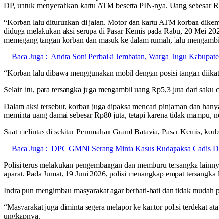
DP, untuk menyerahkan kartu ATM beserta PIN-nya. Uang sebesar Rp7
“Korban lalu diturunkan di jalan. Motor dan kartu ATM korban dikem
diduga melakukan aksi serupa di Pasar Kemis pada Rabu, 20 Mei 2026
memegang tangan korban dan masuk ke dalam rumah, lalu mengambi
Baca Juga :
Andra Soni Perbaiki Jembatan, Warga Tugu Kabupat
“Korban lalu dibawa menggunakan mobil dengan posisi tangan diikat 
Selain itu, para tersangka juga mengambil uang Rp5,3 juta dari saku
Dalam aksi tersebut, korban juga dipaksa mencari pinjaman dan han
meminta uang damai sebesar Rp80 juta, tetapi karena tidak mampu, n
Saat melintas di sekitar Perumahan Grand Batavia, Pasar Kemis, korb
Baca Juga :
DPC GMNI Serang Minta Kasus Rudapaksa Gadis Disa
Polisi terus melakukan pengembangan dan memburu tersangka lainnya
aparat. Pada Jumat, 19 Juni 2026, polisi menangkap empat tersangka 
Indra pun mengimbau masyarakat agar berhati-hati dan tidak mudah p
“Masyarakat juga diminta segera melapor ke kantor polisi terdekat
ungkapnya.