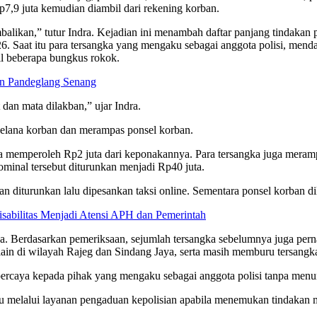
,9 juta kemudian diambil dari rekening korban.
balikan,” tutur Indra. Kejadian ini menambah daftar panjang tindakan
. Saat itu para tersangka yang mengaku sebagai anggota polisi, menda
l beberapa bungkus rokok.
en Pandeglang Senang
dan mata dilakban,” ujar Indra.
 celana korban dan merampas ponsel korban.
ya memperoleh Rp2 juta dari keponakannya. Para tersangka juga mera
ominal tersebut diturunkan menjadi Rp40 juta.
an diturunkan lalu dipesankan taksi online. Sementara ponsel korban 
bilitas Menjadi Atensi APH dan Pemerintah
. Berdasarkan pemeriksaan, sejumlah tersangka sebelumnya juga perna
lain di wilayah Rajeg dan Sindang Jaya, serta masih memburu tersangk
ercaya kepada pihak yang mengaku sebagai anggota polisi tanpa menunj
 atau melalui layanan pengaduan kepolisian apabila menemukan tindak