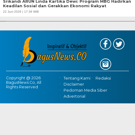
Srikandi ARUN Linda Kartika Dewi: Program MBG Hadirkan
Keadilan Sosial dan Gerakkan Ekonomi Rakyat
APBD Tahun 2025 Anggarkan Rp200 Miliar | Program Makan Bergizi
22 Juni 2026 | 17:38 WIB
Gratis Provinsi Banten
Copyright @ 2026
Tentang Kami
Redaksi
BagusNews.Co, All
Disclaimer
Rights Reserved
Pedoman Media Siber
Advertorial