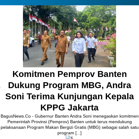
Pembangunan Jalan Ceplak–
Kronjo Sepanjang 11 Kilometer,
Bupati Tangerang: Awasi
Bersama
BagusNews.Co – Bupati Tangerang Moch. Maesyal Rasyid,
melakukan peletakan batu pertama (Groundbreaking) rekonstruksi
Jalan Ceplak–Penjamuran dan Jalan Penjamuran–Kronjo, awal
Agustus 2026.Pada acara tersebut, Bupati Maesyal [...]
4 hari ago