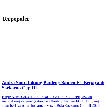
Terpopuler
Andra Soni Dukung Banteng Banten FC Berjaya di
Soekarno Cup III
BagusNews.Co- Gubernur Banten Andra Soni melepas dan
mendukung keberangkatan Tim Banteng Banten FC U-17, yang
akan berlaga pada Turnamen Sepak Bola Soekarno Cup III 2026,