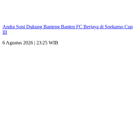
Andra Soni Dukung Banteng Banten FC Berjaya di Soekarno Cup
III
6 Agustus 2026 | 23:25 WIB