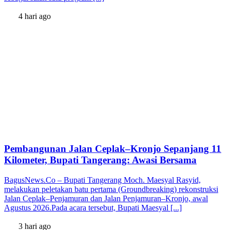
4 hari ago
Pembangunan Jalan Ceplak–Kronjo Sepanjang 11
Kilometer, Bupati Tangerang: Awasi Bersama
BagusNews.Co – Bupati Tangerang Moch. Maesyal Rasyid,
melakukan peletakan batu pertama (Groundbreaking) rekonstruksi
Jalan Ceplak–Penjamuran dan Jalan Penjamuran–Kronjo, awal
Agustus 2026.Pada acara tersebut, Bupati Maesyal [...]
3 hari ago