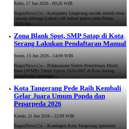
Rabu, 17 Jun 2026 - 09:26 WIB
BagusNews.Co – Kabupaten Tangerang meraih medali emas
cabang olahraga (cabor) voli indoor putera pada Pekan
Olahraga…
Zona Blank Spot, SMP Satap di Kota
Serang Lakukan Pendaftaran Manual
Senin, 15 Jun 2026 - 14:09 WIB
BagusNews.Co – Pelaksanaan Sistem Penerimaan Murid
Baru (SPMB) Tahun Ajaran 2026/2007 di Kota Serang
menghadapi tantangan…
Kota Tangerang Pede Raih Kembali
Gelar Juara Umum Popda dan
Peparpeda 2026
Kamis, 11 Jun 2026 - 22:09 WIB
BagusNews.Co – Kontingen Kota Tangerang optimistis