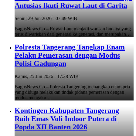
Antusias Ikuti Ruwat Laut di Carita
Senin, 29 Jun 2026 - 07:49 WIB
BagusNews.Co – Ruwat Laut menjadi warisan budaya yang
terus diwariskan dari generasi ke generasi, dan merupakan…
Polresta Tangerang Tangkap Enam
Pelaku Pemerasan dengan Modus
Polisi Gadungan
Kamis, 25 Jun 2026 - 17:28 WIB
BagusNews.Co – Polresta Tangerang menangkap enam pria
yang diduga melakukan tindak pidana pemerasan dengan
modus mengaku…
Kontingen Kabupaten Tangerang
Raih Emas Voli Indoor Putera di
Popda XII Banten 2026