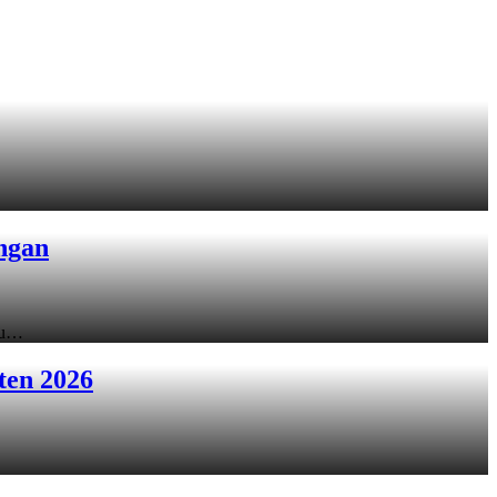
ngan
ku…
ten 2026