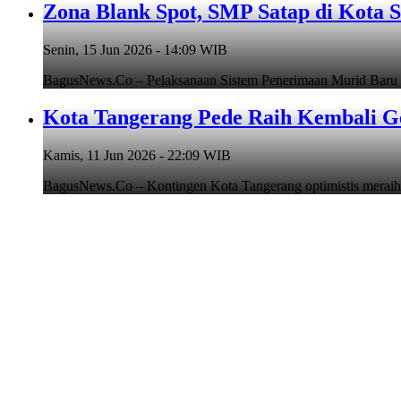
Zona Blank Spot, SMP Satap di Kota 
Senin, 15 Jun 2026 - 14:09 WIB
BagusNews.Co – Pelaksanaan Sistem Penerimaan Murid Baru
Kota Tangerang Pede Raih Kembali G
Kamis, 11 Jun 2026 - 22:09 WIB
BagusNews.Co – Kontingen Kota Tangerang optimistis meraih