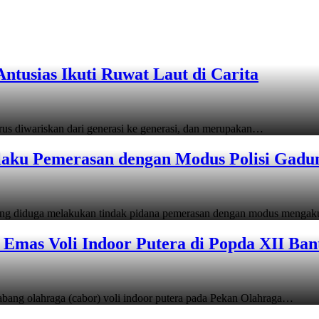
tusias Ikuti Ruwat Laut di Carita
s diwariskan dari generasi ke generasi, dan merupakan…
laku Pemerasan dengan Modus Polisi Gadu
ang diduga melakukan tindak pidana pemerasan dengan modus menga
Emas Voli Indoor Putera di Popda XII Ban
ang olahraga (cabor) voli indoor putera pada Pekan Olahraga…