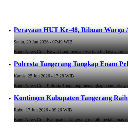
Perayaan HUT Ke-48, Ribuan Warga An
Senin, 29 Jun 2026 - 07:49 WIB
BagusNews.Co – Ruwat Laut menjadi warisan budaya yang teru
Polresta Tangerang Tangkap Enam Pe
Kamis, 25 Jun 2026 - 17:28 WIB
BagusNews.Co – Polresta Tangerang menangkap enam pria y
Kontingen Kabupaten Tangerang Raih 
Rabu, 17 Jun 2026 - 09:26 WIB
BagusNews.Co – Kabupaten Tangerang meraih medali emas cab