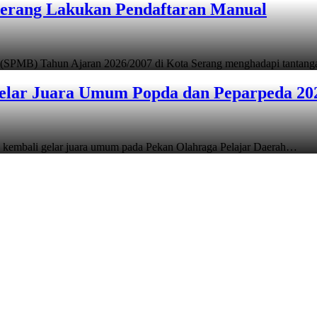
Serang Lakukan Pendaftaran Manual
 (SPMB) Tahun Ajaran 2026/2007 di Kota Serang menghadapi tantan
elar Juara Umum Popda dan Peparpeda 20
 kembali gelar juara umum pada Pekan Olahraga Pelajar Daerah…