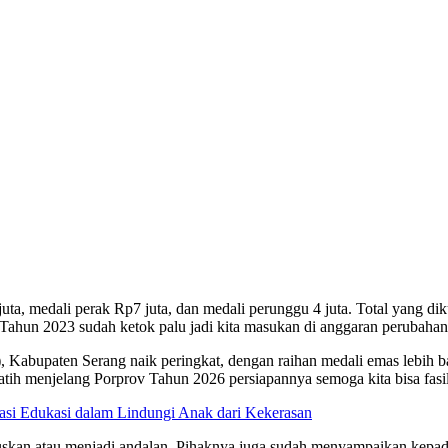
uta, medali perak Rp7 juta, dan medali perunggu 4 juta. Total yang d
ahun 2023 sudah ketok palu jadi kita masukan di anggaran perubahan
, Kabupaten Serang naik peringkat, dengan raihan medali emas lebih ba
tih menjelang Porprov Tahun 2026 persiapannya semoga kita bisa fasil
si Edukasi dalam Lindungi Anak dari Kekerasan
okuskan atau menjadi andalan. Pihaknya juga sudah menyampaikan kepa