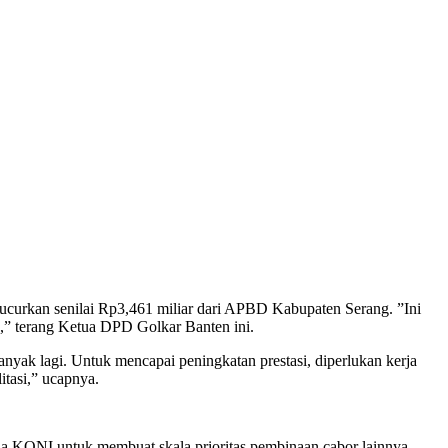
ikucurkan senilai Rp3,461 miliar dari APBD Kabupaten Serang. ”Ini
,” terang Ketua DPD Golkar Banten ini.
nyak lagi. Untuk mencapai peningkatan prestasi, diperlukan kerja
itasi,” ucapnya.
da KONI untuk membuat skala prioritas pembinaan cabor lainnya.