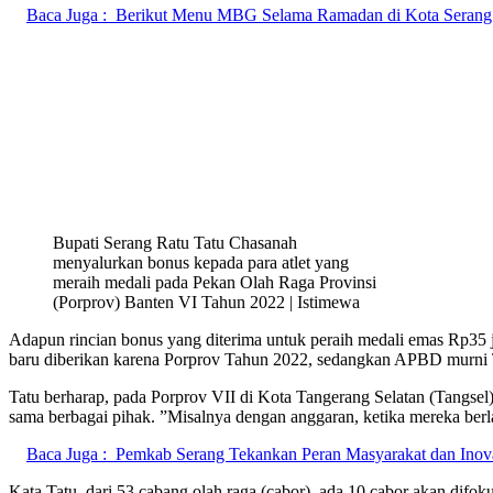
Baca Juga :
Berikut Menu MBG Selama Ramadan di Kota Serang
Bupati Serang Ratu Tatu Chasanah
menyalurkan bonus kepada para atlet yang
meraih medali pada Pekan Olah Raga Provinsi
(Porprov) Banten VI Tahun 2022 | Istimewa
Adapun rincian bonus yang diterima untuk peraih medali emas Rp35 j
baru diberikan karena Porprov Tahun 2022, sedangkan APBD murni T
Tatu berharap, pada Porprov VII di Kota Tangerang Selatan (Tangsel)
sama berbagai pihak. ”Misalnya dengan anggaran, ketika mereka berla
Baca Juga :
Pemkab Serang Tekankan Peran Masyarakat dan Inova
Kata Tatu, dari 53 cabang olah raga (cabor), ada 10 cabor akan dif