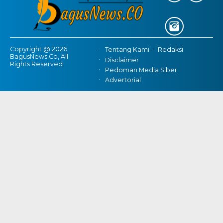
Copyright @ 2026
Tentang Kami
Redaksi
BagusNews.Co, All
Disclaimer
Rights Reserved
Pedoman Media Siber
Advertorial