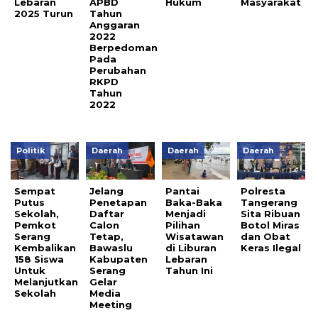
Lebaran
APBD
Hukum
Masyarakat
2025 Turun
Tahun
Anggaran
2022
Berpedoman
Pada
Perubahan
RKPD
Tahun
2022
Politik
Daerah
Daerah
Daerah
Sempat
Jelang
Pantai
Polresta
Putus
Penetapan
Baka-Baka
Tangerang
Sekolah,
Daftar
Menjadi
Sita Ribuan
Pemkot
Calon
Pilihan
Botol Miras
Serang
Tetap,
Wisatawan
dan Obat
Kembalikan
Bawaslu
di Liburan
Keras Ilegal
158 Siswa
Kabupaten
Lebaran
Untuk
Serang
Tahun Ini
Melanjutkan
Gelar
Sekolah
Media
Meeting