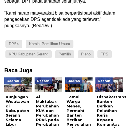
sebagai DPT pada tahapan selanjutnya.
“Kami harap masyarakat bisa berpartisipasi aktif dalam
pengecekan DPS agar tidak ada yang terlewat,”
pungkasnya. (Red/Dwi)
DPS<
Komisi Pemilihan Umum
KPU Kabupaten Serang
Pemilih
Pleno
TPS
Baca Juga
Daerah
Daerah
Daerah
Daerah
Kunjungan
Al
Temui
Disnakertrans
Wisatawan
Muktabar:
Warga
Banten
di
Perubahan
Menes,
Berikan
Kabupaten
KUA dan
Permahi
Pelatihan
Serang
Perubahan
Banten
Kerja
Selama
PPAS pada
Berikan
Kepada
Libur
Perubahan
Penyuluhan
Komunitas