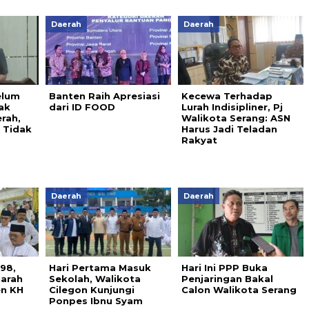
Daerah
Daerah
elum
Banten Raih Apresiasi
Kecewa Terhadap
ak
dari ID FOOD
Lurah Indisipliner, Pj
rah,
Walikota Serang: ASN
 Tidak
Harus Jadi Teladan
Rakyat
Daerah
Daerah
98,
Hari Pertama Masuk
Hari Ini PPP Buka
iarah
Sekolah, Walikota
Penjaringan Bakal
en KH
Cilegon Kunjungi
Calon Walikota Serang
Ponpes Ibnu Syam