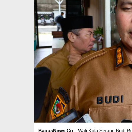
BagusNews.Co
– Wali Kota Serang Budi Ru