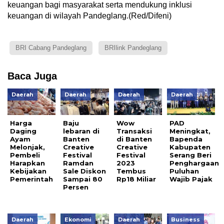
keuangan bagi masyarakat serta mendukung inklusi
keuangan di wilayah Pandeglang.(Red/Difeni)
BRI Cabang Pandeglang
BRIlink Pandeglang
Baca Juga
Daerah
Daerah
Daerah
Daerah
Harga
Baju
Wow
PAD
Daging
lebaran di
Transaksi
Meningkat,
Ayam
Banten
di Banten
Bapenda
Melonjak,
Creative
Creative
Kabupaten
Pembeli
Festival
Festival
Serang Beri
Harapkan
Ramdan
2023
Penghargaan
Kebijakan
Sale Diskon
Tembus
Puluhan
Pemerintah
Sampai 80
Rp18 Miliar
Wajib Pajak
Persen
Daerah
Ekonomi
Daerah
Business