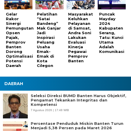
Gelar
Pelatihan
Masyarakat
Puncak
Rakor
“Satai
Keluhkan
Mayday
Sinergi
Bandeng”
Pelayanan
2024
Pemungutan
Mak Ganjar
di Samsat,
Kabupaten
Opsen
Jadi
Andra Soni
Serang,
Pajak,
Inspirasi
Lakukan
Tatu: Kunci
Pemprov
Peluang
Evaluasi
Utama
Banten
Usaha
Kinerja
Adalah
Dorong
Emak-
Pegawai
Komunikasi
Optimalisasi
Emak di
Pemprov
Potensi
Kota
Banten
Daerah
Cilegon
DAERAH
Seleksi Direksi BUMD Banten Harus Objektif,
Pengamat Tekankan Integritas dan
Kompetensi
7 Agustus 2026 | 17:48 WIB
Persentase Penduduk Miskin Banten Turun
Menjadi 5,38 Persen pada Maret 2026