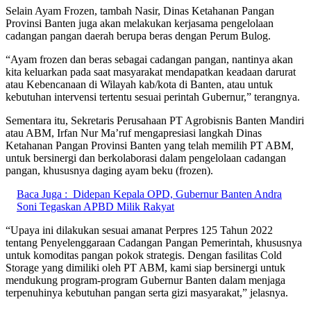
Selain Ayam Frozen, tambah Nasir, Dinas Ketahanan Pangan
Provinsi Banten juga akan melakukan kerjasama pengelolaan
cadangan pangan daerah berupa beras dengan Perum Bulog.
“Ayam frozen dan beras sebagai cadangan pangan, nantinya akan
kita keluarkan pada saat masyarakat mendapatkan keadaan darurat
atau Kebencanaan di Wilayah kab/kota di Banten, atau untuk
kebutuhan intervensi tertentu sesuai perintah Gubernur,” terangnya.
Sementara itu, Sekretaris Perusahaan PT Agrobisnis Banten Mandiri
atau ABM, Irfan Nur Ma’ruf mengapresiasi langkah Dinas
Ketahanan Pangan Provinsi Banten yang telah memilih PT ABM,
untuk bersinergi dan berkolaborasi dalam pengelolaan cadangan
pangan, khususnya daging ayam beku (frozen).
Baca Juga :
Didepan Kepala OPD, Gubernur Banten Andra
Soni Tegaskan APBD Milik Rakyat
“Upaya ini dilakukan sesuai amanat Perpres 125 Tahun 2022
tentang Penyelenggaraan Cadangan Pangan Pemerintah, khususnya
untuk komoditas pangan pokok strategis. Dengan fasilitas Cold
Storage yang dimiliki oleh PT ABM, kami siap bersinergi untuk
mendukung program-program Gubernur Banten dalam menjaga
terpenuhinya kebutuhan pangan serta gizi masyarakat,” jelasnya.