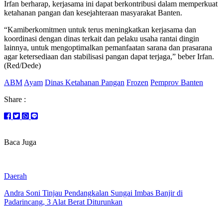
Irfan berharap, kerjasama ini dapat berkontribusi dalam memperkuat
ketahanan pangan dan kesejahteraan masyarakat Banten.
“Kamiberkomitmen untuk terus meningkatkan kerjasama dan
koordinasi dengan dinas terkait dan pelaku usaha rantai dingin
lainnya, untuk mengoptimalkan pemanfaatan sarana dan prasarana
agar ketersediaan dan stabilisasi pangan dapat terjaga,” beber Irfan.
(Red/Dede)
ABM
Ayam
Dinas Ketahanan Pangan
Frozen
Pemprov Banten
Share :
Baca Juga
Daerah
Andra Soni Tinjau Pendangkalan Sungai Imbas Banjir di
Padarincang, 3 Alat Berat Diturunkan