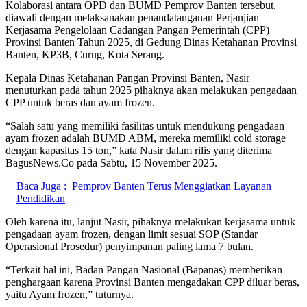
Kolaborasi antara OPD dan BUMD Pemprov Banten tersebut,
diawali dengan melaksanakan penandatanganan Perjanjian
Kerjasama Pengelolaan Cadangan Pangan Pemerintah (CPP)
Provinsi Banten Tahun 2025, di Gedung Dinas Ketahanan Provinsi
Banten, KP3B, Curug, Kota Serang.
Kepala Dinas Ketahanan Pangan Provinsi Banten, Nasir
menuturkan pada tahun 2025 pihaknya akan melakukan pengadaan
CPP untuk beras dan ayam frozen.
“Salah satu yang memiliki fasilitas untuk mendukung pengadaan
ayam frozen adalah BUMD ABM, mereka memiliki cold storage
dengan kapasitas 15 ton,” kata Nasir dalam rilis yang diterima
BagusNews.Co pada Sabtu, 15 November 2025.
Baca Juga :
Pemprov Banten Terus Menggiatkan Layanan
Pendidikan
Oleh karena itu, lanjut Nasir, pihaknya melakukan kerjasama untuk
pengadaan ayam frozen, dengan limit sesuai SOP (Standar
Operasional Prosedur) penyimpanan paling lama 7 bulan.
“Terkait hal ini, Badan Pangan Nasional (Bapanas) memberikan
penghargaan karena Provinsi Banten mengadakan CPP diluar beras,
yaitu Ayam frozen,” tuturnya.