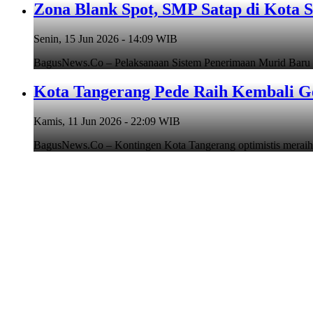
Zona Blank Spot, SMP Satap di Kota 
Senin, 15 Jun 2026 - 14:09 WIB
BagusNews.Co – Pelaksanaan Sistem Penerimaan Murid Baru
Kota Tangerang Pede Raih Kembali G
Kamis, 11 Jun 2026 - 22:09 WIB
BagusNews.Co – Kontingen Kota Tangerang optimistis meraih