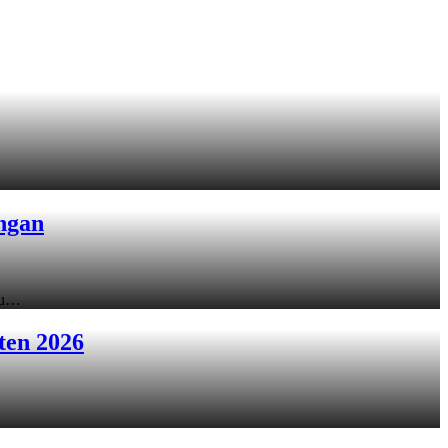
ngan
ku…
ten 2026