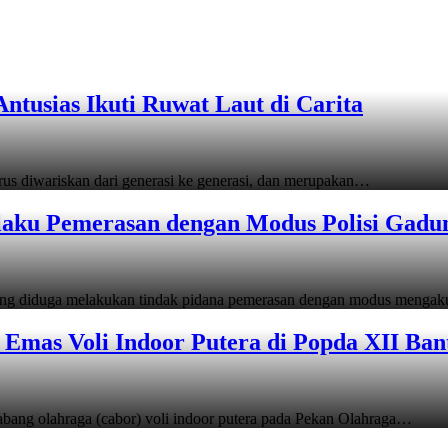
tusias Ikuti Ruwat Laut di Carita
s diwariskan dari generasi ke generasi, dan merupakan…
laku Pemerasan dengan Modus Polisi Gadu
ang diduga melakukan tindak pidana pemerasan dengan modus menga
Emas Voli Indoor Putera di Popda XII Ban
ang olahraga (cabor) voli indoor putera pada Pekan Olahraga…