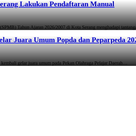
Serang Lakukan Pendaftaran Manual
 (SPMB) Tahun Ajaran 2026/2007 di Kota Serang menghadapi tantan
elar Juara Umum Popda dan Peparpeda 20
 kembali gelar juara umum pada Pekan Olahraga Pelajar Daerah…