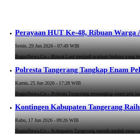
Perayaan HUT Ke-48, Ribuan Warga An
Senin, 29 Jun 2026 - 07:49 WIB
BagusNews.Co – Ruwat Laut menjadi warisan budaya yang teru
Polresta Tangerang Tangkap Enam Pe
Kamis, 25 Jun 2026 - 17:28 WIB
BagusNews.Co – Polresta Tangerang menangkap enam pria y
Kontingen Kabupaten Tangerang Raih 
Rabu, 17 Jun 2026 - 09:26 WIB
BagusNews.Co – Kabupaten Tangerang meraih medali emas cab