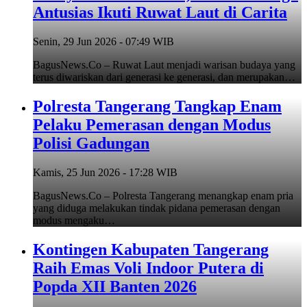
Antusias Ikuti Ruwat Laut di Carita
Senin, 29 Jun 2026 - 07:49 WIB
BagusNews.Co – Ruwat Laut menjadi warisan budaya yang
terus diwariskan dari generasi ke generasi, dan merupakan…
Polresta Tangerang Tangkap Enam
Pelaku Pemerasan dengan Modus
Polisi Gadungan
Kamis, 25 Jun 2026 - 17:28 WIB
BagusNews.Co – Polresta Tangerang menangkap enam pria
yang diduga melakukan tindak pidana pemerasan dengan
modus mengaku…
Kontingen Kabupaten Tangerang
Raih Emas Voli Indoor Putera di
Popda XII Banten 2026