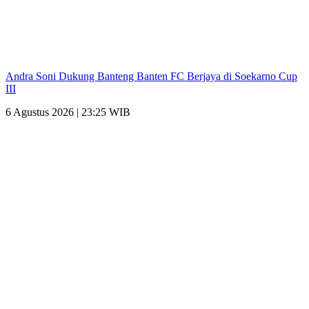
Andra Soni Dukung Banteng Banten FC Berjaya di Soekarno Cup
III
6 Agustus 2026 | 23:25 WIB