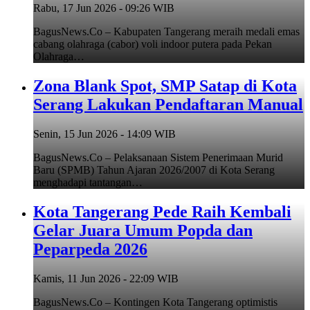
Rabu, 17 Jun 2026 - 09:26 WIB
BagusNews.Co – Kabupaten Tangerang meraih medali emas
cabang olahraga (cabor) voli indoor putera pada Pekan
Olahraga…
Zona Blank Spot, SMP Satap di Kota
Serang Lakukan Pendaftaran Manual
Senin, 15 Jun 2026 - 14:09 WIB
BagusNews.Co – Pelaksanaan Sistem Penerimaan Murid
Baru (SPMB) Tahun Ajaran 2026/2007 di Kota Serang
menghadapi tantangan…
Kota Tangerang Pede Raih Kembali
Gelar Juara Umum Popda dan
Peparpeda 2026
Kamis, 11 Jun 2026 - 22:09 WIB
BagusNews.Co – Kontingen Kota Tangerang optimistis