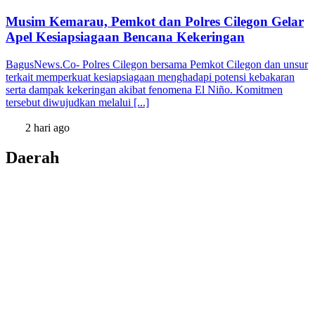
Musim Kemarau, Pemkot dan Polres Cilegon Gelar
Apel Kesiapsiagaan Bencana Kekeringan
BagusNews.Co- Polres Cilegon bersama Pemkot Cilegon dan unsur
terkait memperkuat kesiapsiagaan menghadapi potensi kebakaran
serta dampak kekeringan akibat fenomena El Niño. Komitmen
tersebut diwujudkan melalui [...]
2 hari ago
Daerah