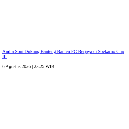
Andra Soni Dukung Banteng Banten FC Berjaya di Soekarno Cup
III
6 Agustus 2026 | 23:25 WIB