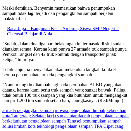
Meski demikian, Benyamin memastikan bahwa penumpukan
sampah tidak lagi terjadi dan pengangkutan sampah berjalan
maksimal. Ia
Baca Juga :
Bangunan Kelas Ambruk, Siswa SMP Negeri 2
Cikeusal Belajar di Aula
“Sudah, dalam dua tiga hari belakangan ini termasuk di sini sudah
diangkut semua. Karena kami punya 27 armada truk sampah punya
Pemkot Tangsel dan 42 truk kontrak dengan transporter pihak
ketiga,” tuturnya.
Lebih lanjut, ia menyatakan akan melakukan langkah konkret
berupa penambahan armada pengangkut sampah.
“Nanti mungkin ditambah lagi pada perubahan APBD yang akan
datang, karena kami perlu truk sampah yang sangat banyak. Paling
tidak butuh 100 truk sampah yang kita butuhkan untuk mengangkut
hampir 1.200 ton sampah setiap hari,” pungkasnya. (Red/Munjul)
armada pengangkut sampah
inovasi pengelolaan limbah
kebersihan
kota Tangerang Selatan
kerja sama antar daerah
pengelolaan sampah
berkelanjutan
pengelolaan sampah Tangsel
penumpukan sampah
solusi limbah kota
teknologi pengelolaan sampah
TPA Cipeucang