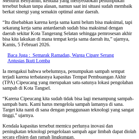
Menurut Benyamin, kendala yang menyebabkan penumpukan
tersebut bukan tanpa alasan, namun saat ini situasi sudah membaik
berkat sinergi yang semakin optimal antar daerah.
“Itu disebabkan karena kerja sama kami belum bisa maksimal, tapi
sekarang kerja sama antardaerah sudah bisa maksimal dengan
daerah sekitar Kota Tangerang Selatan sehingga pemrosesan akhir
bisa kita lakukan di mana tempat kerja sama daerah itu,” ujarnya,
Kamis, 5 Februari 2026.
Baca Juga :
Semarak Ramadan, Warga Cipare Serang
Antusias Ikuti Lomba
Ia mengakui bahwa sebelumnya, penumpukan sampah sempat
terjadi karena terbatasnya kapasitas Tempat Pembuangan Akhir
(TPA) Cipeucang yang merupakan satu-satunya lokasi pengolahan
sampah di Kota Tangsel.
“Karena Cipeucang kita sudah tidak bisa lagi menampung sampah-
sampah baru. Kami harus mengelola sampah lamanya di sana.
Target kita nanti di sana dengan penggunaan teknologi yang sangat
tinggi,” ujarnya.
Kendala kapasitas tersebut memicu perlunya inovasi dan
peningkatan teknologi pengelolaan sampah agar limbah dapat diolah
secara efisien dan ramah lingkungan.