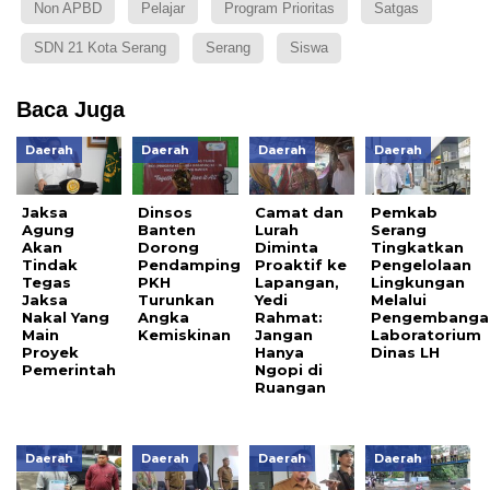
Non APBD
Pelajar
Program Prioritas
Satgas
SDN 21 Kota Serang
Serang
Siswa
Baca Juga
Daerah
Daerah
Daerah
Daerah
Jaksa
Dinsos
Camat dan
Pemkab
Agung
Banten
Lurah
Serang
Akan
Dorong
Diminta
Tingkatkan
Tindak
Pendamping
Proaktif ke
Pengelolaan
Tegas
PKH
Lapangan,
Lingkungan
Jaksa
Turunkan
Yedi
Melalui
Nakal Yang
Angka
Rahmat:
Pengembanga
Main
Kemiskinan
Jangan
Laboratorium
Proyek
Hanya
Dinas LH
Pemerintah
Ngopi di
Ruangan
Daerah
Daerah
Daerah
Daerah