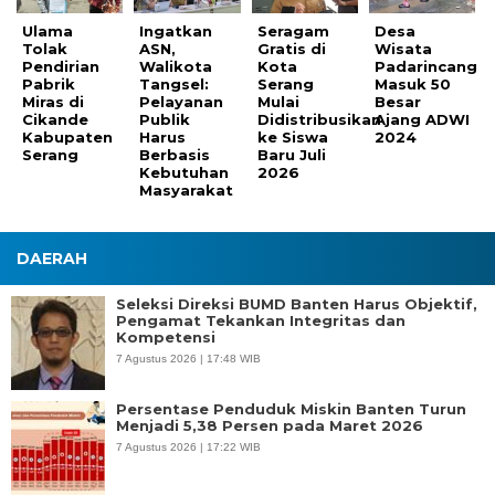
Ulama
Ingatkan
Seragam
Desa
Tolak
ASN,
Gratis di
Wisata
Pendirian
Walikota
Kota
Padarincang
Pabrik
Tangsel:
Serang
Masuk 50
Miras di
Pelayanan
Mulai
Besar
Cikande
Publik
Didistribusikan
Ajang ADWI
Kabupaten
Harus
ke Siswa
2024
Serang
Berbasis
Baru Juli
Kebutuhan
2026
Masyarakat
DAERAH
Seleksi Direksi BUMD Banten Harus Objektif,
Pengamat Tekankan Integritas dan
Kompetensi
7 Agustus 2026 | 17:48 WIB
Persentase Penduduk Miskin Banten Turun
Menjadi 5,38 Persen pada Maret 2026
7 Agustus 2026 | 17:22 WIB