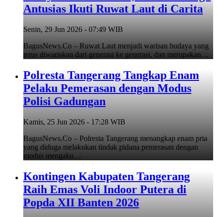
Antusias Ikuti Ruwat Laut di Carita
Senin, 29 Jun 2026 - 07:49 WIB
BagusNews.Co – Ruwat Laut menjadi warisan budaya yang
terus diwariskan dari generasi ke generasi, dan merupakan…
Polresta Tangerang Tangkap Enam
Pelaku Pemerasan dengan Modus
Polisi Gadungan
Kamis, 25 Jun 2026 - 17:28 WIB
BagusNews.Co – Polresta Tangerang menangkap enam pria
yang diduga melakukan tindak pidana pemerasan dengan
modus mengaku…
Kontingen Kabupaten Tangerang
Raih Emas Voli Indoor Putera di
Popda XII Banten 2026