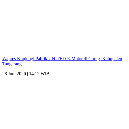
Wapres Kunjungi Pabrik UNITED E-Motor di Curug, Kabupaten
Tangerang
28 Juni 2026 | 14:12 WIB