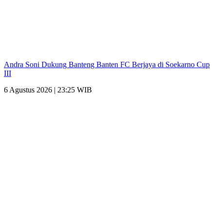
Andra Soni Dukung Banteng Banten FC Berjaya di Soekarno Cup
III
6 Agustus 2026 | 23:25 WIB