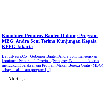
Komitmen Pemprov Banten Dukung Program
MBG, Andra Soni Terima Kunjungan Kepala
KPPG Jakarta
BagusNews.Co - Gubernur Banten Andra Soni menegaskan
komitmen Pemerintah Provinsi (Pemprov) Banten untuk terus
mendukung pelaksanaan Program Makan Bergizi Gratis (MBG)
sebagai salah satu program [...]
3 hari ago