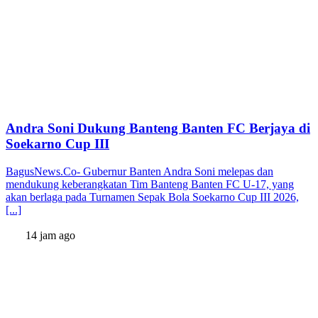
Andra Soni Dukung Banteng Banten FC Berjaya di
Soekarno Cup III
BagusNews.Co- Gubernur Banten Andra Soni melepas dan
mendukung keberangkatan Tim Banteng Banten FC U-17, yang
akan berlaga pada Turnamen Sepak Bola Soekarno Cup III 2026,
[...]
14 jam ago