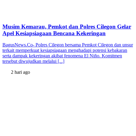
Musim Kemarau, Pemkot dan Polres Cilegon Gelar
Apel Kesiapsiagaan Bencana Kekeringan
BagusNews.Co- Polres Cilegon bersama Pemkot Cilegon dan unsur
terkait memperkuat kesiapsiagaan menghadapi potensi kebakaran
serta dampak kekeringan akibat fenomena El Niño. Komitmen
tersebut diwujudkan melalui [...]
2 hari ago