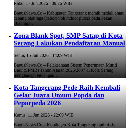
Rabu, 17 Jun 2026 - 09:26 WIB
BagusNews.Co – Kabupaten Tangerang meraih medali emas
cabang olahraga (cabor) voli indoor putera pada Pekan
Olahraga…
Zona Blank Spot, SMP Satap di Kota
Serang Lakukan Pendaftaran Manual
Senin, 15 Jun 2026 - 14:09 WIB
BagusNews.Co – Pelaksanaan Sistem Penerimaan Murid
Baru (SPMB) Tahun Ajaran 2026/2007 di Kota Serang
menghadapi tantangan…
Kota Tangerang Pede Raih Kembali
Gelar Juara Umum Popda dan
Peparpeda 2026
Kamis, 11 Jun 2026 - 22:09 WIB
BagusNews.Co – Kontingen Kota Tangerang optimistis