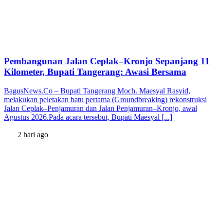
Pembangunan Jalan Ceplak–Kronjo Sepanjang 11
Kilometer, Bupati Tangerang: Awasi Bersama
BagusNews.Co – Bupati Tangerang Moch. Maesyal Rasyid,
melakukan peletakan batu pertama (Groundbreaking) rekonstruksi
Jalan Ceplak–Penjamuran dan Jalan Penjamuran–Kronjo, awal
Agustus 2026.Pada acara tersebut, Bupati Maesyal [...]
2 hari ago