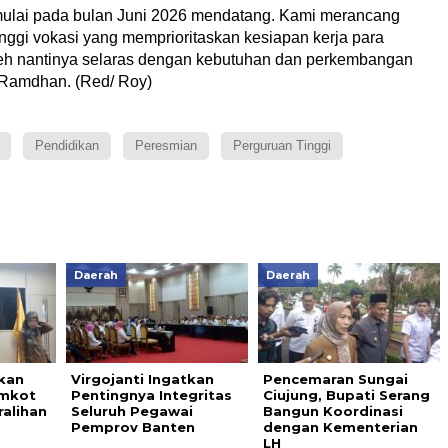
imulai pada bulan Juni 2026 mendatang. Kami merancang
nggi vokasi yang memprioritaskan kesiapan kerja para
leh nantinya selaras dengan kebutuhan dan perkembangan
s Ramdhan. (Red/ Roy)
Pendidikan
Peresmian
Perguruan Tinggi
Daerah
Daerah
ikan
Virgojanti Ingatkan
Pencemaran Sungai
emkot
Pentingnya Integritas
Ciujung, Bupati Serang
ralihan
Seluruh Pegawai
Bangun Koordinasi
Pemprov Banten
dengan Kementerian
LH