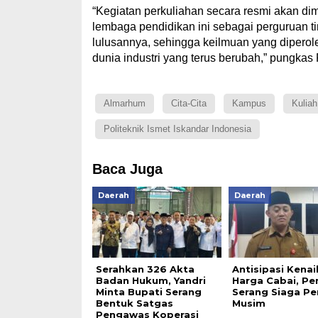
‎“Kegiatan perkuliahan secara resmi akan d
lembaga pendidikan ini sebagai perguruan ti
lulusannya, sehingga keilmuan yang dipero
dunia industri yang terus berubah,” pungka
Almarhum
Cita-Cita
Kampus
Kuliah
Politeknik Ismet Iskandar Indonesia
Baca Juga
Daerah
Daerah
Serahkan 326 Akta
Antisipasi Kena
Badan Hukum, Yandri
Harga Cabai, P
Minta Bupati Serang
Serang Siaga Pe
Bentuk Satgas
Musim
Pengawas Koperasi