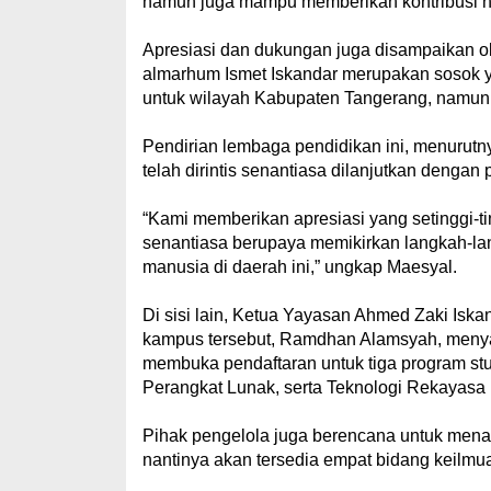
namun juga mampu memberikan kontribusi ny
‎Apresiasi dan dukungan juga disampaikan o
almarhum Ismet Iskandar merupakan sosok y
untuk wilayah Kabupaten Tangerang, namun
‎Pendirian lembaga pendidikan ini, menuru
telah dirintis senantiasa dilanjutkan denga
‎“Kami memberikan apresiasi yang setinggi-
senantiasa berupaya memikirkan langkah-lan
manusia di daerah ini,” ungkap Maesyal.
‎Di sisi lain, Ketua Yayasan Ahmed Zaki Is
kampus tersebut, Ramdhan Alamsyah, menyam
membuka pendaftaran untuk tiga program stud
Perangkat Lunak, serta Teknologi Rekayas
‎Pihak pengelola juga berencana untuk mena
nantinya akan tersedia empat bidang keilmua