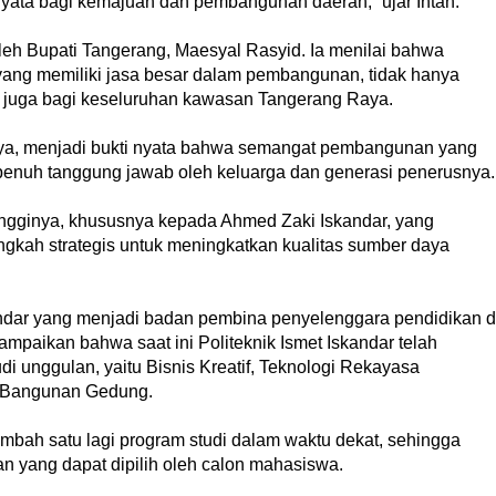
ata bagi kemajuan dan pembangunan daerah,” ujar Intan.
leh Bupati Tangerang, Maesyal Rasyid. Ia menilai bahwa
ang memiliki jasa besar dalam pembangunan, tidak hanya
 juga bagi keseluruhan kawasan Tangerang Raya.
tnya, menjadi bukti nyata bahwa semangat pembangunan yang
n penuh tanggung jawab oleh keluarga dan generasi penerusnya.
tingginya, khususnya kepada Ahmed Zaki Iskandar, yang
gkah strategis untuk meningkatkan kualitas sumber daya
kandar yang menjadi badan pembina penyelenggara pendidikan d
paikan bahwa saat ini Politeknik Ismet Iskandar telah
i unggulan, yaitu Bisnis Kreatif, Teknologi Rekayasa
a Bangunan Gedung.
mbah satu lagi program studi dalam waktu dekat, sehingga
n yang dapat dipilih oleh calon mahasiswa.