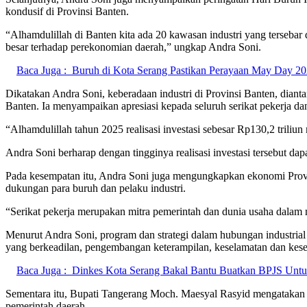
kondusif di Provinsi Banten.
“Alhamdulillah di Banten kita ada 20 kawasan industri yang tersebar
besar terhadap perekonomian daerah,” ungkap Andra Soni.
Baca Juga :
Buruh di Kota Serang Pastikan Perayaan May Day 2
Dikatakan Andra Soni, keberadaan industri di Provinsi Banten, dian
Banten. Ia menyampaikan apresiasi kepada seluruh serikat pekerja dan
“Alhamdulillah tahun 2025 realisasi investasi sebesar Rp130,2 triliun 
Andra Soni berharap dengan tingginya realisasi investasi tersebut d
Pada kesempatan itu, Andra Soni juga mengungkapkan ekonomi Provinsi
dukungan para buruh dan pelaku industri.
“Serikat pekerja merupakan mitra pemerintah dan dunia usaha dalam
Menurut Andra Soni, program dan strategi dalam hubungan industrial ha
yang berkeadilan, pengembangan keterampilan, keselamatan dan kese
Baca Juga :
Dinkes Kota Serang Bakal Bantu Buatkan BPJS Unt
Sementara itu, Bupati Tangerang Moch. Maesyal Rasyid mengatakan r
pemerintah daerah.