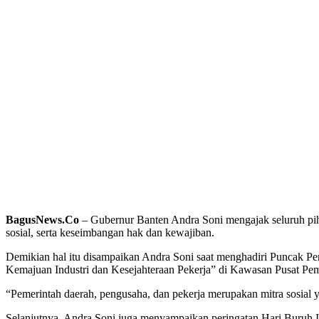
BagusNews.Co
– Gubernur Banten Andra Soni mengajak seluruh pi
sosial, serta keseimbangan hak dan kewajiban.
Demikian hal itu disampaikan Andra Soni saat menghadiri Puncak 
Kemajuan Industri dan Kesejahteraan Pekerja” di Kawasan Pusat P
“Pemerintah daerah, pengusaha, dan pekerja merupakan mitra sosial 
Selanjutnya, Andra Soni juga menyampaikan peringatan Hari Buruh I