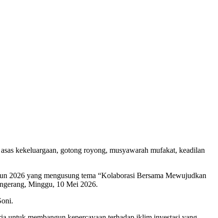
asas kekeluargaan, gotong royong, musyawarah mufakat, keadilan
Tahun 2026 yang mengusung tema “Kolaborasi Bersama Mewujudkan
angerang, Minggu, 10 Mei 2026.
Soni.
rja untuk membangun kepercayaan terhadap iklim investasi yang