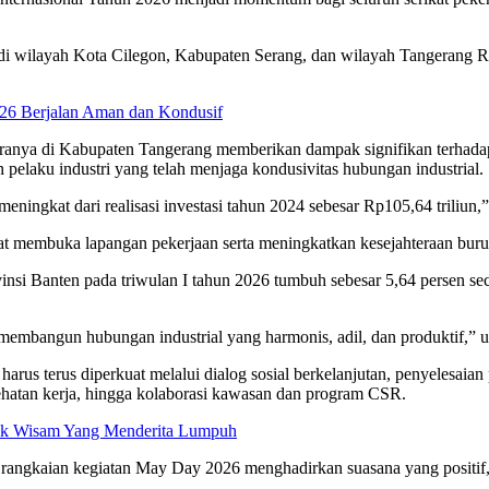
 di wilayah Kota Cilegon, Kabupaten Serang, dan wilayah Tangerang Ray
026 Berjalan Aman dan Kondusif
taranya di Kabupaten Tangerang memberikan dampak signifikan terhada
 pelaku industri yang telah menjaga kondusivitas hubungan industrial.
meningkat dari realisasi investasi tahun 2024 sebesar Rp105,64 triliun,
apat membuka lapangan pekerjaan serta meningkatkan kesejahteraan buru
 Banten pada triwulan I tahun 2026 tumbuh sebesar 5,64 persen secara
 membangun hubungan industrial yang harmonis, adil, dan produktif,” 
rus terus diperkuat melalui dialog sosial berkelanjutan, penyelesaian 
hatan kerja, hingga kolaborasi kawasan dan program CSR.
uk Wisam Yang Menderita Lumpuh
angkaian kegiatan May Day 2026 menghadirkan suasana yang positif, 