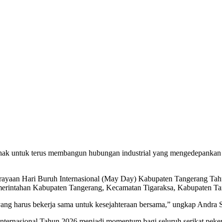
hak untuk terus membangun hubungan industrial yang mengedepankan 
Perayaan Hari Buruh Internasional (May Day) Kabupaten Tangerang 
emerintahan Kabupaten Tangerang, Kecamatan Tigaraksa, Kabupaten T
yang harus bekerja sama untuk kesejahteraan bersama,” ungkap Andra 
nternasional Tahun 2026 menjadi momentum bagi seluruh serikat peke