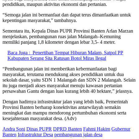
pendidikan, maupun aktivitas ekonomi dan pertanian.
“Semoga jalan ini bermanfaat dan dapat terus dimanfaatkan untuk
kepentingan masyarakat,” tambahnya.
Sementara itu, Kepala Dinas PUPR Provinsi Banten Arlan Marzan
menjelaskan, pembangunan ruas jalan Malangah–Kemuning
memiliki panjang 1,8 kilometer dengan lebar 3,5- 4 meter.
Baca Juga :
Penertiban Tempat Hiburan Malam, Satpol PP
Kabupaten Serang Sita Ratusan Botol Miras Ilegal
“Pembangunan jalan ini memberikan kebermanfaatan bagi
masyarakat, terutama mendukung akses pendidikan untuk dua
sekolah dasar, yaitu SDN 1 Malangah dan SDN 2 Malangah. Selain
itu juga menjadi akses masyarakat menuju kawasan pertanian
persawahan Gantu dengan luas kurang lebih 40 hektare,” jelasnya.
Dengan hadirnya infrastruktur jalan yang lebih baik, Pemerintah
Provinsi Banten berharap konektivitas antarwilayah semakin
meningkat dan mampu mendorong pertumbuhan ekonomi serta
kesejahteraan masyarakat desa. (Adv)
Andra Soni
Dinas PUPR
DPRD Banten
Fahmi Hakim
Gubernur
Banten
Infrastruktur Desa
pembangunan jalan desa