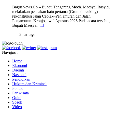
BagusNews.Co – Bupati Tangerang Moch. Maesyal Rasyid,
melakukan peletakan batu pertama (Groundbreaking)
rekonstruksi Jalan Ceplak–Penjamuran dan Jalan
Penjamuran–Kronjo, awal Agustus 2026.Pada acara tersebut,
Bupati Maesyal
[...]
2 hari ago
Navigasi :
Home
Ekonomi
Daerah
Nasional
Pendidikan
Hukum dan Kriminal
Politik
Pariwisata
Opini
Sosok
Video