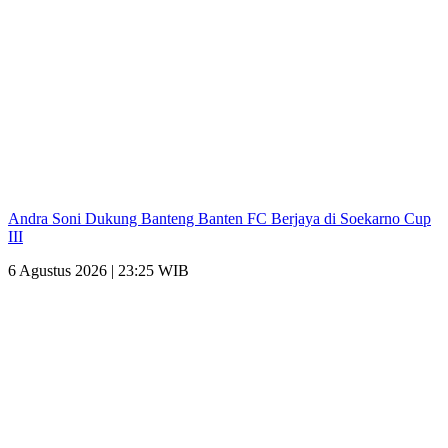
Andra Soni Dukung Banteng Banten FC Berjaya di Soekarno Cup
III
6 Agustus 2026 | 23:25 WIB