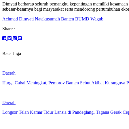
Dimyati berharap seluruh pemangku kepentingan memiliki kesamaan 
sebesar-besarnya bagi masyarakat serta mendorong pertumbuhan ek
Achmad Dimyati Natakusumah
Banten
BUMD
Wagub
Share :
Baca Juga
Daerah
Harga Cabai Meningkat, Pemprov Banten Sebut Akibat Kurangnya 
Daerah
Longsor Telan Kamar Tidur Lansia di Pandeglang, Tagana Gerak Cep