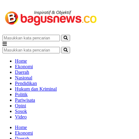
Home
Ekonomi
Daerah
Nasional
Pendidikan
Hukum dan Kriminal
Politik
Pariwisata
Opini
Sosok
Video
Home
Ekonomi
Daerah