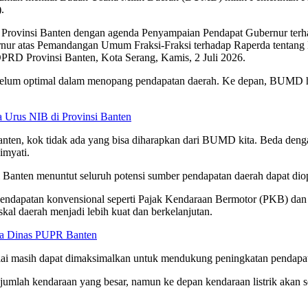
.
D Provinsi Banten dengan agenda Penyampaian Pendapat Gubernur ter
nur atas Pemandangan Umum Fraksi-Fraksi terhadap Raperda tentang
RD Provinsi Banten, Kota Serang, Kamis, 2 Juli 2026.
lum optimal dalam menopang pendapatan daerah. Ke depan, BUMD harus 
a Urus NIB di Provinsi Banten
ten, kok tidak ada yang bisa diharapkan dari BUMD kita. Beda de
imyati.
si Banten menuntut seluruh potensi sumber pendapatan daerah dapat di
r pendapatan konvensional seperti Pajak Kendaraan Bermotor (PKB) 
kal daerah menjadi lebih kuat dan berkelanjutan.
la Dinas PUPR Banten
nilai masih dapat dimaksimalkan untuk mendukung peningkatan pendapa
 jumlah kendaraan yang besar, namun ke depan kendaraan listrik akan s