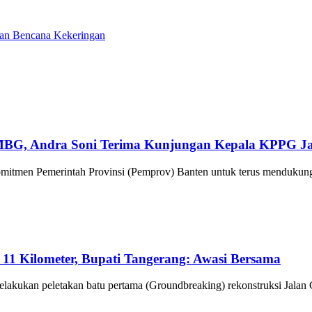
aan Bencana Kekeringan
BG, Andra Soni Terima Kunjungan Kepala KPPG Ja
tmen Pemerintah Provinsi (Pemprov) Banten untuk terus mendukung
1 Kilometer, Bupati Tangerang: Awasi Bersama
akukan peletakan batu pertama (Groundbreaking) rekonstruksi Jalan