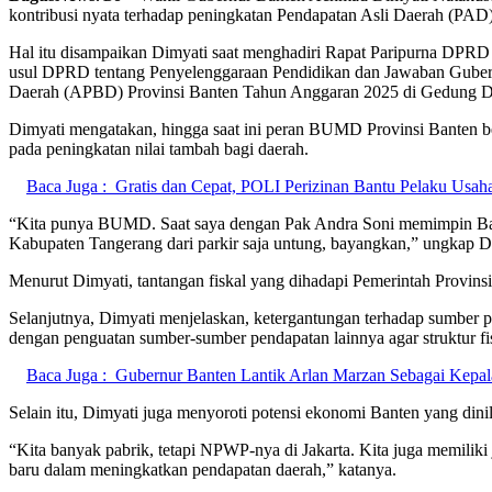
kontribusi nyata terhadap peningkatan Pendapatan Asli Daerah (PAD)
Hal itu disampaikan Dimyati saat menghadiri Rapat Paripurna DPR
usul DPRD tentang Penyelenggaraan Pendidikan dan Jawaban Guber
Daerah (APBD) Provinsi Banten Tahun Anggaran 2025 di Gedung DP
Dimyati mengatakan, hingga saat ini peran BUMD Provinsi Banten be
pada peningkatan nilai tambah bagi daerah.
Baca Juga :
Gratis dan Cepat, POLI Perizinan Bantu Pelaku Usah
“Kita punya BUMD. Saat saya dengan Pak Andra Soni memimpin Ban
Kabupaten Tangerang dari parkir saja untung, bayangkan,” ungkap D
Menurut Dimyati, tantangan fiskal yang dihadapi Pemerintah Provin
Selanjutnya, Dimyati menjelaskan, ketergantungan terhadap sumbe
dengan penguatan sumber-sumber pendapatan lainnya agar struktur fis
Baca Juga :
Gubernur Banten Lantik Arlan Marzan Sebagai Kepa
Selain itu, Dimyati juga menyoroti potensi ekonomi Banten yang di
“Kita banyak pabrik, tetapi NPWP-nya di Jakarta. Kita juga memiliki
baru dalam meningkatkan pendapatan daerah,” katanya.