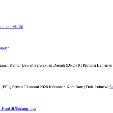
an Imam Masjid
empuan
S
 Huni di Sindang Jaya