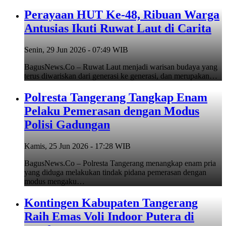
Perayaan HUT Ke-48, Ribuan Warga
Antusias Ikuti Ruwat Laut di Carita
Senin, 29 Jun 2026 - 07:49 WIB
BagusNews.Co – Ruwat Laut menjadi warisan budaya yang
terus diwariskan dari generasi ke generasi, dan merupakan…
Polresta Tangerang Tangkap Enam
Pelaku Pemerasan dengan Modus
Polisi Gadungan
Kamis, 25 Jun 2026 - 17:28 WIB
BagusNews.Co – Polresta Tangerang menangkap enam pria
yang diduga melakukan tindak pidana pemerasan dengan
modus mengaku…
Kontingen Kabupaten Tangerang
Raih Emas Voli Indoor Putera di