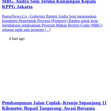
MBG, Andra Soni Terima Kunjungan Kepala
KPPG Jakarta
BagusNews.Co - Gubernur Banten Andra Soni menegaskan
komitmen Pemerintah Provinsi (Pemprov) Banten untuk terus
mendukung pelaksanaan Program Makan Bergizi Gratis (MBG)
sebagai salah satu program [...]
4 hari ago
Pembangunan Jalan Ceplak–Kronjo Sepanjang 11
Kilometer, Bupati Tangerang: Awasi Bersama