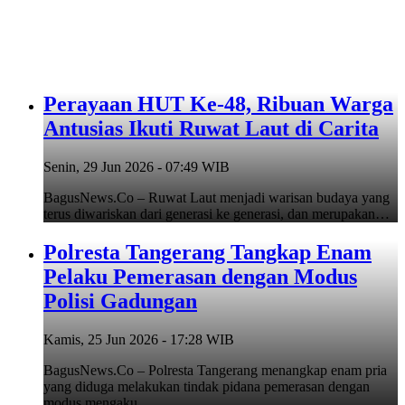
Perayaan HUT Ke-48, Ribuan Warga
Antusias Ikuti Ruwat Laut di Carita
Senin, 29 Jun 2026 - 07:49 WIB
BagusNews.Co – Ruwat Laut menjadi warisan budaya yang
terus diwariskan dari generasi ke generasi, dan merupakan…
Polresta Tangerang Tangkap Enam
Pelaku Pemerasan dengan Modus
Polisi Gadungan
Kamis, 25 Jun 2026 - 17:28 WIB
BagusNews.Co – Polresta Tangerang menangkap enam pria
yang diduga melakukan tindak pidana pemerasan dengan
modus mengaku…