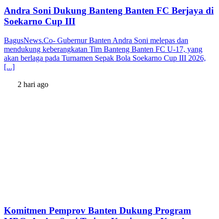
Andra Soni Dukung Banteng Banten FC Berjaya di
Soekarno Cup III
BagusNews.Co- Gubernur Banten Andra Soni melepas dan
mendukung keberangkatan Tim Banteng Banten FC U-17, yang
akan berlaga pada Turnamen Sepak Bola Soekarno Cup III 2026,
[...]
2 hari ago
Komitmen Pemprov Banten Dukung Program