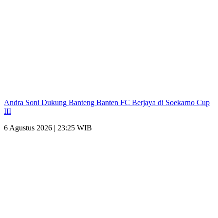
Andra Soni Dukung Banteng Banten FC Berjaya di Soekarno Cup
III
6 Agustus 2026 | 23:25 WIB