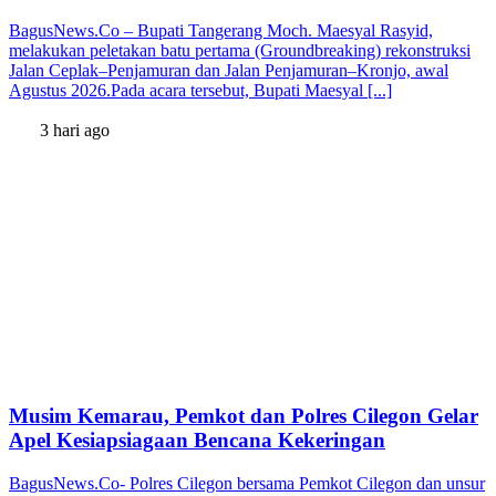
BagusNews.Co – Bupati Tangerang Moch. Maesyal Rasyid,
melakukan peletakan batu pertama (Groundbreaking) rekonstruksi
Jalan Ceplak–Penjamuran dan Jalan Penjamuran–Kronjo, awal
Agustus 2026.Pada acara tersebut, Bupati Maesyal [...]
3 hari ago
Musim Kemarau, Pemkot dan Polres Cilegon Gelar
Apel Kesiapsiagaan Bencana Kekeringan
BagusNews.Co- Polres Cilegon bersama Pemkot Cilegon dan unsur