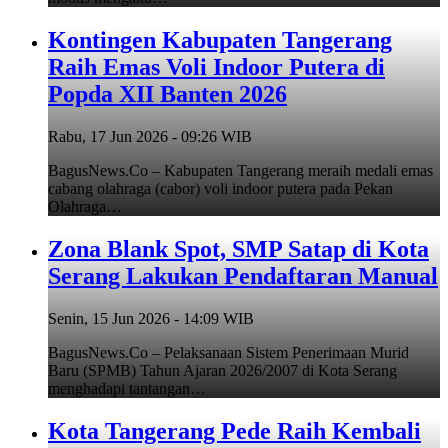
Kontingen Kabupaten Tangerang
Raih Emas Voli Indoor Putera di
Popda XII Banten 2026
Rabu, 17 Jun 2026 - 09:26 WIB
BagusNews.Co – Kabupaten Tangerang meraih medali emas
cabang olahraga (cabor) voli indoor putera pada Pekan
Olahraga…
Zona Blank Spot, SMP Satap di Kota
Serang Lakukan Pendaftaran Manual
Senin, 15 Jun 2026 - 14:09 WIB
BagusNews.Co – Pelaksanaan Sistem Penerimaan Murid
Baru (SPMB) Tahun Ajaran 2026/2007 di Kota Serang
menghadapi tantangan…
Kota Tangerang Pede Raih Kembali