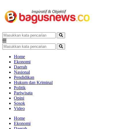
Home
Ekonomi
Daerah
Nasional
Pendidikan
Hukum dan Kriminal
Politik
Pariwisata
Opini
Sosok
Video
Home
Ekonomi
Daerah