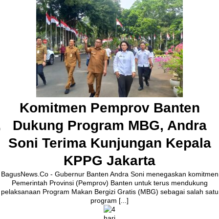
Pembangunan Jalan Ceplak–
Kronjo Sepanjang 11 Kilometer,
Bupati Tangerang: Awasi
Bersama
BagusNews.Co – Bupati Tangerang Moch. Maesyal Rasyid,
melakukan peletakan batu pertama (Groundbreaking) rekonstruksi
Jalan Ceplak–Penjamuran dan Jalan Penjamuran–Kronjo, awal
Agustus 2026.Pada acara tersebut, Bupati Maesyal [...]
3 hari ago