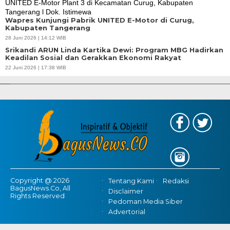
Wapres Kunjungi Pabrik UNITED E-Motor di Curug,
Kabupaten Tangerang
28 Juni 2026 | 14:12 WIB
Srikandi ARUN Linda Kartika Dewi: Program MBG Hadirkan
Keadilan Sosial dan Gerakkan Ekonomi Rakyat
APBD Tahun 2025 Anggarkan Rp200 Miliar | Program Makan Bergizi
22 Juni 2026 | 17:38 WIB
Gratis Provinsi Banten
Copyright @ 2026
Tentang Kami
Redaksi
BagusNews.Co, All
Disclaimer
Rights Reserved
Pedoman Media Siber
Advertorial