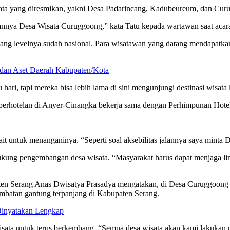
sata yang diresmikan, yakni Desa Padarincang, Kadubeureum, dan Cur
mikannya Desa Wisata Curuggoong,” kata Tatu kepada wartawan saat a
ang levelnya sudah nasional. Para wisatawan yang datang mendapatkan
dan Aset Daerah Kabupaten/Kota
ri, tapi mereka bisa lebih lama di sini mengunjungi destinasi wisata l
perhotelan di Anyer-Cinangka bekerja sama dengan Perhimpunan Hotel
it untuk menanganinya. “Seperti soal aksebilitas jalannya saya mint
ndukung pengembangan desa wisata. “Masyarakat harus dapat menjaga 
en Serang Anas Dwisatya Prasadya mengatakan, di Desa Curuggoong ad
 jembatan gantung terpanjang di Kabupaten Serang.
Dinyatakan Lengkap
ata untuk terus berkembang. “Semua desa wisata akan kami lakukan 