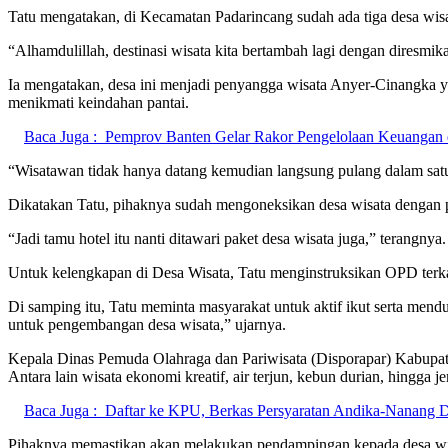
Tatu mengatakan, di Kecamatan Padarincang sudah ada tiga desa wi
“Alhamdulillah, destinasi wisata kita bertambah lagi dengan dires
Ia mengatakan, desa ini menjadi penyangga wisata Anyer-Cinangka y
menikmati keindahan pantai.
Baca Juga :
Pemprov Banten Gelar Rakor Pengelolaan Keuangan 
“Wisatawan tidak hanya datang kemudian langsung pulang dalam satu ha
Dikatakan Tatu, pihaknya sudah mengoneksikan desa wisata dengan 
“Jadi tamu hotel itu nanti ditawari paket desa wisata juga,” terangnya.
Untuk kelengkapan di Desa Wisata, Tatu menginstruksikan OPD terka
Di samping itu, Tatu meminta masyarakat untuk aktif ikut serta me
untuk pengembangan desa wisata,” ujarnya.
Kepala Dinas Pemuda Olahraga dan Pariwisata (Disporapar) Kabupat
Antara lain wisata ekonomi kreatif, air terjun, kebun durian, hingga
Baca Juga :
Daftar ke KPU, Berkas Persyaratan Andika-Nanang 
Pihaknya memastikan akan melakukan pendampingan kepada desa wis