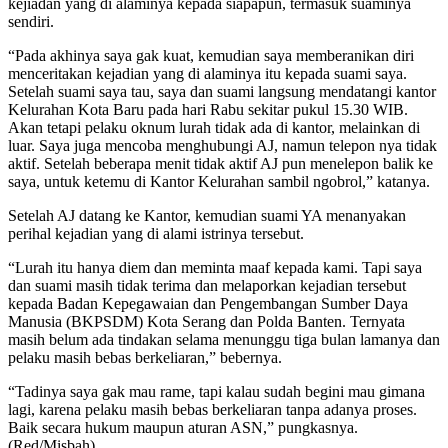
kejiadan yang di alaminya kepada siapapun, termasuk suaminya
sendiri.
“Pada akhinya saya gak kuat, kemudian saya memberanikan diri
menceritakan kejadian yang di alaminya itu kepada suami saya.
Setelah suami saya tau, saya dan suami langsung mendatangi kantor
Kelurahan Kota Baru pada hari Rabu sekitar pukul 15.30 WIB.
Akan tetapi pelaku oknum lurah tidak ada di kantor, melainkan di
luar. Saya juga mencoba menghubungi AJ, namun telepon nya tidak
aktif. Setelah beberapa menit tidak aktif AJ pun menelepon balik ke
saya, untuk ketemu di Kantor Kelurahan sambil ngobrol,” katanya.
Setelah AJ datang ke Kantor, kemudian suami YA menanyakan
perihal kejadian yang di alami istrinya tersebut.
“Lurah itu hanya diem dan meminta maaf kepada kami. Tapi saya
dan suami masih tidak terima dan melaporkan kejadian tersebut
kepada Badan Kepegawaian dan Pengembangan Sumber Daya
Manusia (BKPSDM) Kota Serang dan Polda Banten. Ternyata
masih belum ada tindakan selama menunggu tiga bulan lamanya dan
pelaku masih bebas berkeliaran,” bebernya.
“Tadinya saya gak mau rame, tapi kalau sudah begini mau gimana
lagi, karena pelaku masih bebas berkeliaran tanpa adanya proses.
Baik secara hukum maupun aturan ASN,” pungkasnya.
(Red/Misbah)