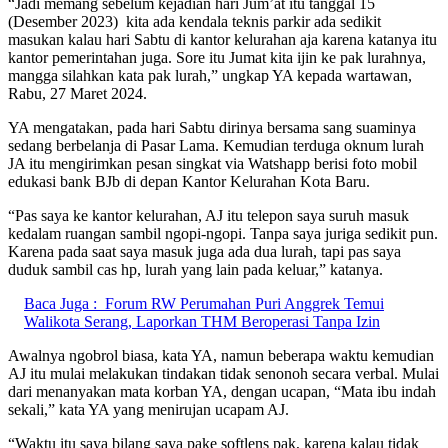
“Jadi memang sebelum kejadian hari Jum’at itu tanggal 15
(Desember 2023) kita ada kendala teknis parkir ada sedikit
masukan kalau hari Sabtu di kantor kelurahan aja karena katanya itu
kantor pemerintahan juga. Sore itu Jumat kita ijin ke pak lurahnya,
mangga silahkan kata pak lurah,” ungkap YA kepada wartawan,
Rabu, 27 Maret 2024.
YA mengatakan, pada hari Sabtu dirinya bersama sang suaminya
sedang berbelanja di Pasar Lama. Kemudian terduga oknum lurah
JA itu mengirimkan pesan singkat via Watshapp berisi foto mobil
edukasi bank BJb di depan Kantor Kelurahan Kota Baru.
“Pas saya ke kantor kelurahan, AJ itu telepon saya suruh masuk
kedalam ruangan sambil ngopi-ngopi. Tanpa saya juriga sedikit pun.
Karena pada saat saya masuk juga ada dua lurah, tapi pas saya
duduk sambil cas hp, lurah yang lain pada keluar,” katanya.
Baca Juga :
Forum RW Perumahan Puri Anggrek Temui
Walikota Serang, Laporkan THM Beroperasi Tanpa Izin
Awalnya ngobrol biasa, kata YA, namun beberapa waktu kemudian
AJ itu mulai melakukan tindakan tidak senonoh secara verbal. Mulai
dari menanyakan mata korban YA, dengan ucapan, “Mata ibu indah
sekali,” kata YA yang menirujan ucapam AJ.
“Waktu itu saya bilang saya pake softlens pak, karena kalau tidak