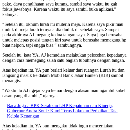
pake, daya penglihatan saya kurang, sambil saya waktu itu gak
fokus jawabnya. Karena waktu itu saya sambil buka aplikasi,”
katanya.
“Setelah itu, oknum lurah itu muterin meja. Karena saya pikir mau
duduk di meja lurah ternyata dia duduk di sebelah saya. Sampai
pada akhirnya AJ megang kedua tangan saya. Saya juga berusaha
untuk melepas posisi tangan kiri saya untuk berusaha memegang hp
buat nelpon, tapi engga bisa,” sambungnya.
Setelah itu, kata YA, AJ kemudian melakukan pelecehan kepadanya
dengan cara memegang salah satu bagian tubuhnya dengan tangan.
Atas kejadian itu, YA pun berlari keluar dari ruangan Lurah itu dan
langsung masuk ke dalam Mobil Bank Jabar Banten (BJB) sambil
menangis.
“Waktu itu AJ ngejar saya keluar dengan alasan mau ngambil kabel
casan yang di ambil,” ujarnya.
Baca Juga :
BPK Serahkan LHP Kepatuhan dan Kinerja,
Gubernur Andra Soni : Kami Terus Lakukan Perbaikan Tata
Kelola Keuangan
Atas kejadian itu, YA pun mengaku tidak ingin menceritakan