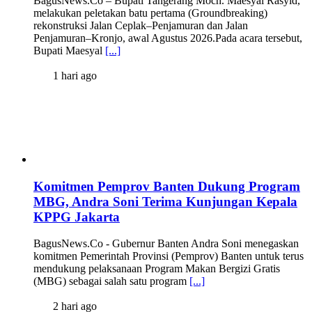
BagusNews.Co – Bupati Tangerang Moch. Maesyal Rasyid,
melakukan peletakan batu pertama (Groundbreaking)
rekonstruksi Jalan Ceplak–Penjamuran dan Jalan
Penjamuran–Kronjo, awal Agustus 2026.Pada acara tersebut,
Bupati Maesyal
[...]
1 hari ago
Komitmen Pemprov Banten Dukung Program
MBG, Andra Soni Terima Kunjungan Kepala
KPPG Jakarta
BagusNews.Co - Gubernur Banten Andra Soni menegaskan
komitmen Pemerintah Provinsi (Pemprov) Banten untuk terus
mendukung pelaksanaan Program Makan Bergizi Gratis
(MBG) sebagai salah satu program
[...]
2 hari ago