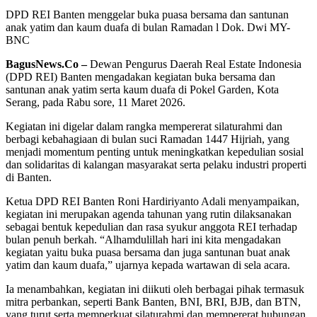
DPD REI Banten menggelar buka puasa bersama dan santunan
anak yatim dan kaum duafa di bulan Ramadan l Dok. Dwi MY-
BNC
BagusNews.Co –
Dewan Pengurus Daerah Real Estate Indonesia
(DPD REI) Banten mengadakan kegiatan buka bersama dan
santunan anak yatim serta kaum duafa di Pokel Garden, Kota
Serang, pada Rabu sore, 11 Maret 2026.
Kegiatan ini digelar dalam rangka mempererat silaturahmi dan
berbagi kebahagiaan di bulan suci Ramadan 1447 Hijriah, yang
menjadi momentum penting untuk meningkatkan kepedulian sosial
dan solidaritas di kalangan masyarakat serta pelaku industri properti
di Banten.
Ketua DPD REI Banten Roni Hardiriyanto Adali menyampaikan,
kegiatan ini merupakan agenda tahunan yang rutin dilaksanakan
sebagai bentuk kepedulian dan rasa syukur anggota REI terhadap
bulan penuh berkah. “Alhamdulillah hari ini kita mengadakan
kegiatan yaitu buka puasa bersama dan juga santunan buat anak
yatim dan kaum duafa,” ujarnya kepada wartawan di sela acara.
Ia menambahkan, kegiatan ini diikuti oleh berbagai pihak termasuk
mitra perbankan, seperti Bank Banten, BNI, BRI, BJB, dan BTN,
yang turut serta memperkuat silaturahmi dan mempererat hubungan