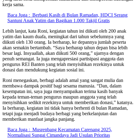
kerja sama.
Baca Juga :
Berbagi Kasih di Bulan Ramadan, HDCI Serang
Santuni Anak Yatim dan Bagikan 1.000 Takjil Gratis
Lebih lanjut, kata Roni, kegiatan tahun ini diikuti oleh 200 anak
yatim dan kaum duafa, meningkat dari tahun sebelumnya yang
diikuti oleh 130 orang. Ia berharap, ke depannya jumlah peserta
akan semakin bertambah. “Saya berharap tahun depan bisa lebih
besar lagi. Insyaallah, akan diikuti 500 orang,” ujarnya dengan
penuh semangat. Ia juga mengapresiasi partisipasi anggota dan
pengurus REI Banten yang telah menyisihkan rezekinya untuk
donasi dan mendukung kegiatan sosial ini.
Roni menegaskan, berbagi adalah amal yang sangat mulia dan
membawa dampak positif bagi sesama manusia. “Dan, dalam
kesempatan ini, saya juga menyampaikan terima kasih banyak
kepada teman-teman pengurus maupun anggota yang telah
menyisihkan sedikit rezekinya untuk memberikan donasi,” katanya.
Ia berharap, kegiatan ini tidak hanya berhenti di bulan Ramadan,
tetapi juga menjadi budaya berbagi yang berkelanjutan dan
memberikan manfaat jangka panjang.
Baca Juga :
Musrenbang Kecamatan Carenang 2025,
Normalisasi Sungai Cimandaya Jadi Usulan Prioritas