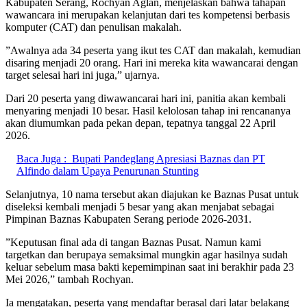
Kabupaten Serang, Rochyan Aglan, menjelaskan bahwa tahapan
wawancara ini merupakan kelanjutan dari tes kompetensi berbasis
komputer (CAT) dan penulisan makalah.
‎”Awalnya ada 34 peserta yang ikut tes CAT dan makalah, kemudian
disaring menjadi 20 orang. Hari ini mereka kita wawancarai dengan
target selesai hari ini juga,” ujarnya.
‎Dari 20 peserta yang diwawancarai hari ini, panitia akan kembali
menyaring menjadi 10 besar. Hasil kelolosan tahap ini rencananya
akan diumumkan pada pekan depan, tepatnya tanggal 22 April
2026.
Baca Juga :
Bupati Pandeglang Apresiasi Baznas dan PT
Alfindo dalam Upaya Penurunan Stunting
‎Selanjutnya, 10 nama tersebut akan diajukan ke Baznas Pusat untuk
diseleksi kembali menjadi 5 besar yang akan menjabat sebagai
Pimpinan Baznas Kabupaten Serang periode 2026-2031.
‎”Keputusan final ada di tangan Baznas Pusat. Namun kami
targetkan dan berupaya semaksimal mungkin agar hasilnya sudah
keluar sebelum masa bakti kepemimpinan saat ini berakhir pada 23
Mei 2026,” tambah Rochyan.
‎Ia mengatakan, peserta yang mendaftar berasal dari latar belakang