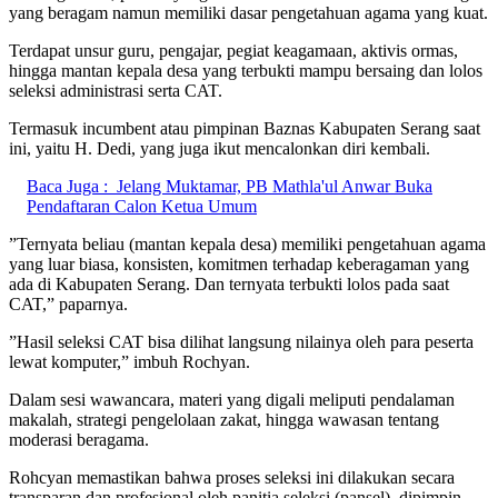
yang beragam namun memiliki dasar pengetahuan agama yang kuat.
‎Terdapat unsur guru, pengajar, pegiat keagamaan, aktivis ormas,
hingga mantan kepala desa yang terbukti mampu bersaing dan lolos
seleksi administrasi serta CAT.
Termasuk incumbent atau pimpinan Baznas Kabupaten Serang saat
ini, yaitu H. Dedi, yang juga ikut mencalonkan diri kembali.
Baca Juga :
Jelang Muktamar, PB Mathla'ul Anwar Buka
Pendaftaran Calon Ketua Umum
‎”Ternyata beliau (mantan kepala desa) memiliki pengetahuan agama
yang luar biasa, konsisten, komitmen terhadap keberagaman yang
ada di Kabupaten Serang. Dan ternyata terbukti lolos pada saat
CAT,” paparnya.
‎”Hasil seleksi CAT bisa dilihat langsung nilainya oleh para peserta
lewat komputer,” imbuh Rochyan.
‎Dalam sesi wawancara, materi yang digali meliputi pendalaman
makalah, strategi pengelolaan zakat, hingga wawasan tentang
moderasi beragama.
‎Rohcyan memastikan bahwa proses seleksi ini dilakukan secara
transparan dan profesional oleh panitia seleksi (pansel), dipimpin