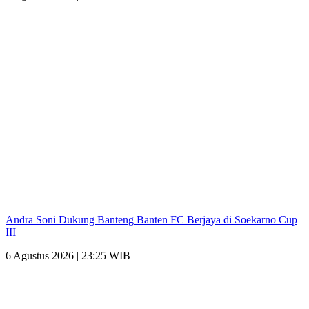
Andra Soni Dukung Banteng Banten FC Berjaya di Soekarno Cup
III
6 Agustus 2026 | 23:25 WIB