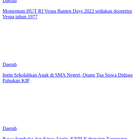
Daerah
Momentum HUT RI Vespa Banten Days 2022 sediakan doorprize
Vespa tahun 1977
Daerah
Ingin Sekolahkan Anak di SMA Negeri, Orang Tua Siswa Diduga
Palsukan KIP
Daerah
Bawa Sembako dan Kipas Angin, KNPI Kabupaten Tangerang