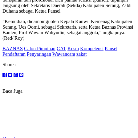
langsung oleh Sekretaris Daerah (Sekda) Kabupaten Serang, Zaldi
Duhana sebagai Ketua Pansel.
‎”Kemudian, didampingi oleh Kepala Kanwil Kemenag Kabupaten
Serang, Ues Qorni, sebagai Sekretaris, serta Ketua Baznas Provinsi
Banten, Prof Wawan Wahyudin, sebagai anggota,” ungkapnya.
(Red/ Roy)
BAZNAS
Calon Pimpinan
CAT
Kesra
Kompetensi
Pansel
Pendaftaran
Penyaringan
Wawancara
zakat
Share :
Baca Juga