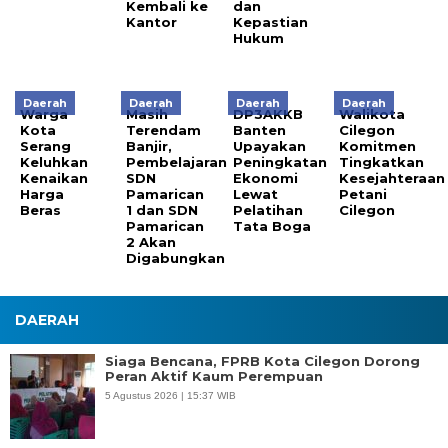
Kembali ke
dan
Kantor
Kepastian
Hukum
Daerah
Daerah
Daerah
Daerah
Warga
Masih
DP3AKKB
Walikota
Kota
Terendam
Banten
Cilegon
Serang
Banjir,
Upayakan
Komitmen
Keluhkan
Pembelajaran
Peningkatan
Tingkatkan
Kenaikan
SDN
Ekonomi
Kesejahteraan
Harga
Pamarican
Lewat
Petani
Beras
1 dan SDN
Pelatihan
Cilegon
Pamarican
Tata Boga
2 Akan
Digabungkan
DAERAH
Siaga Bencana, FPRB Kota Cilegon Dorong
Peran Aktif Kaum Perempuan
5 Agustus 2026 | 15:37 WIB