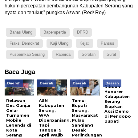
hukum percepatan pembangunan Kabupaten Serang yang
nyata dan terukur,” pungkas Azwar. (Red/ Roy)
Bahas Ulang
Bapemperda
DPRD
Fraksi Demokrat
Kaji Ulang
Kejati
Pansus
Puspemkab Serang
Raperda
Sorotan
Surat
Baca Juga
Daerah
Daerah
Daerah
Daerah
Ribuan
Honorer
Kabupaten
Relawan
ASN
Temui
Serang
Des Ganjar
Kabupaten
Bupati
Siapkan
Gelar
Serang,
Serang,
Aksi Demo
Turnamen
WFA
Masyarakat
di Pendopo
Mobile
Diperpanjang,
Pulau
Bupati
Legends di
Tapi
Sangiang
Kota
Tanggal 9
Desak
Serang
April Wajib
Perlindungan