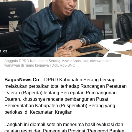
Anggota DPRD Kabupaten Serang, Azwar Anas, saat diwawancarai
wartawan di ruang kerjanya I Dok. Roy-BNC
BagusNews.Co
– DPRD Kabupaten Serang bersiap
melakukan perbaikan total terhadap Rancangan Peraturan
Daerah (Raperda) tentang Percepatan Pembangunan
Daerah, khususnya rencana pembangunan Pusat
Pemerintahan Kabupaten (Puspemkab) Serang yang
berlokasi di Kecamatan Kragilan.
Langkah ini diambil setelah menerima hasil evaluasi dan
catatan resmi dari Pemerintah Provinsi (Pemprov) Banten,