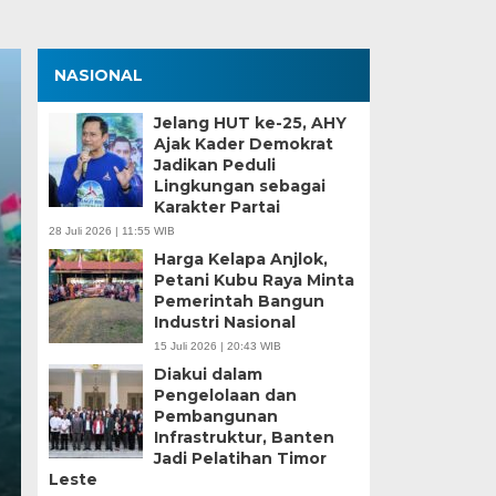
NASIONAL
Jelang HUT ke-25, AHY
Ajak Kader Demokrat
Jadikan Peduli
Lingkungan sebagai
Karakter Partai
28 Juli 2026 | 11:55 WIB
Polresta Tangerang
Harga Kelapa Anjlok,
Petani Kubu Raya Minta
Pelaku Pemerasan d
Pemerintah Bangun
Industri Nasional
Polisi Gadungan
15 Juli 2026 | 20:43 WIB
Diakui dalam
Kamis, 25 Jun 2026 - 17:28 WIB
Pengelolaan dan
Pembangunan
BagusNews.Co – Polresta Tangerang menangkap ena
Infrastruktur, Banten
pidana pemerasan dengan modus mengaku…
Jadi Pelatihan Timor
Leste