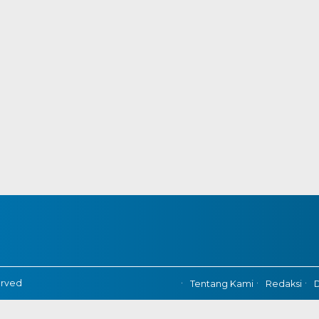
erved
Tentang Kami
Redaksi
D