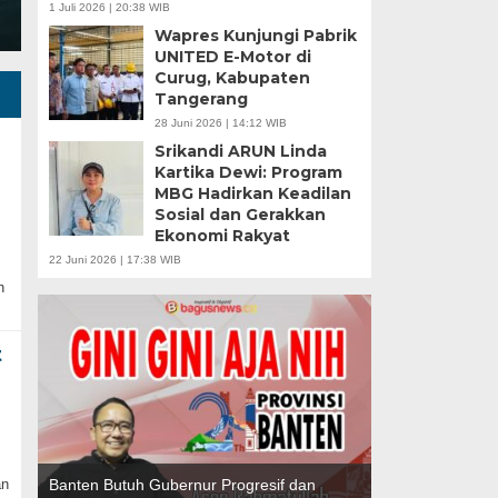
1 Juli 2026 | 20:38 WIB
Wapres Kunjungi Pabrik
UNITED E-Motor di
Curug, Kabupaten
Tangerang
28 Juni 2026 | 14:12 WIB
Srikandi ARUN Linda
Kartika Dewi: Program
MBG Hadirkan Keadilan
Sosial dan Gerakkan
Ekonomi Rakyat
APBD Tahun 202
22 Juni 2026 | 17:38 WIB
Program Makan B
n
t
Gubernur Baru, Banten Harus Lebih Maju |
an
Perencanaan Pembangunan Infrastrukur