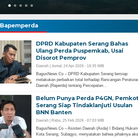
Bapemperda
DPRD Kabupaten Serang Bahas
Ulang Perda Puspemkab, Usai
Disorot Pemprov
Daerah |
Jumat, 24 Apr 2026 - 19:35 WIB
BagusNews.Co – DPRD Kabupaten Serang bersiap
melakukan perbaikan total terhadap Rancangan Peratura
Daerah (Raperda) tentang Percepatan…
Belum Punya Perda P4GN, Pemko
Serang Siap Tindaklanjuti Usulan
BNN Banten
Daerah |
Rabu, 25 Feb 2026 - 07:03 WIB
BagusNews.Co – Asisten Daerah (Asda) I Bidang Hukum
Kota Serang, Subagyo, menyatakan bahwa pihaknya ak
Banten Butuh Gubernur Progresif dan