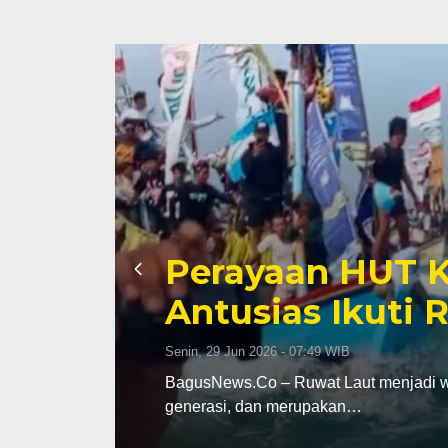
Perayaan HUT K
Antusias Ikuti 
Senin, 29 Jun 2026 - 07:49 WIB
 pada
BagusNews.Co – Ruwat Laut menjadi war
generasi, dan merupakan…