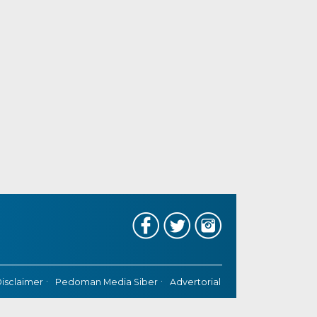
isclaimer
Pedoman Media Siber
Advertorial