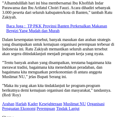
‎”Alhamdulillah hari ini bisa membersamai Ibu Khofifah Indar
Parawansa dan Ibu Arifatul Choiri Fauzi. Acara dihadiri sebanyak
3.000 peserta dari seluruh kabupaten/kota di Banten,” tambah Ratu
Zakiyah.
Baca Juga :
TP PKK Provinsi Banten Perkenalkan Makanan
Bergizi Yang Mudah dan Murah
‎Dalam kesempatan tersebut, banyak masukan dan arahan strategis
yang disampaikan untuk kemajuan organisasi perempuan terbesar di
Indonesia ini. Ratu Zakiyah memastikan seluruh arahan tersebut
akan segera ditindaklanjuti menjadi program kerja yang nyata.
‎”Tentu banyak arahan yang disampaikan, terutama bagaimana kita
merawat tradisi, bagaimana kita meneduhkan peradaban, dan
bagaimana kita menguatkan perekonomian di antara anggota
Muslimat NU,” jelas Bupati Serang ini.
‎”Maka itu yang akan kita tindaklanjuti ke program-program
berikutnya demi kemajuan organisasi dan masyarakat,” tandasnya.
(Red/ Roy)
Arahan
Harlah
Kader
Kesejahteraan
Muslimat NU
Organisasi
Penguatan Ekonomi
Perempuan
Tindak Lanjut