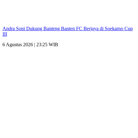
Andra Soni Dukung Banteng Banten FC Berjaya di Soekarno Cup
III
6 Agustus 2026 | 23:25 WIB