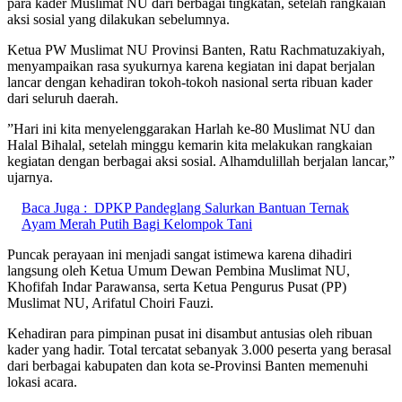
para kader Muslimat NU dari berbagai tingkatan, setelah rangkaian
aksi sosial yang dilakukan sebelumnya.
‎Ketua PW Muslimat NU Provinsi Banten, Ratu Rachmatuzakiyah,
menyampaikan rasa syukurnya karena kegiatan ini dapat berjalan
lancar dengan kehadiran tokoh-tokoh nasional serta ribuan kader
dari seluruh daerah.
‎”Hari ini kita menyelenggarakan Harlah ke-80 Muslimat NU dan
Halal Bihalal, setelah minggu kemarin kita melakukan rangkaian
kegiatan dengan berbagai aksi sosial. Alhamdulillah berjalan lancar,”
ujarnya.
Baca Juga :
DPKP Pandeglang Salurkan Bantuan Ternak
Ayam Merah Putih Bagi Kelompok Tani
‎Puncak perayaan ini menjadi sangat istimewa karena dihadiri
langsung oleh Ketua Umum Dewan Pembina Muslimat NU,
Khofifah Indar Parawansa, serta Ketua Pengurus Pusat (PP)
Muslimat NU, Arifatul Choiri Fauzi.
‎Kehadiran para pimpinan pusat ini disambut antusias oleh ribuan
kader yang hadir. Total tercatat sebanyak 3.000 peserta yang berasal
dari berbagai kabupaten dan kota se-Provinsi Banten memenuhi
lokasi acara.