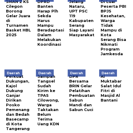
SMAN 2 KS
DPRD
Jelang
Di Luar
Cilegon
Banten
Nataru,
Peserta PBI
Borong
Harap Plh
UPT PSC
BPJS
Gelar Juara
Sekda
119
Kesehatan‎,
di
Harus
Kabupaten
Warga
Turnamen
Mampu
Serang
Tidak
Basket HBL
Beradaptasi
Siap Layani
Mampu di
2025
Dalam
Masyarakat
Kota
Melakukan
Serang Bisa
Koordinasi
Nikmati
Program
Jamkesda
Daerah
Daerah
Daerah
Daerah
Perkuat
Sampah
DPR
Al
Dukungan,
Tangsel
Bersama
Muktabar
Kajol
Sudah
BRIN Gelar
Salat Idul
Dukung
Kirim ke
Pelatihan
Fitri di
Ganjar
TPAS
Pembuatan
Masjid Al
Dirikan
Cilowong,
Sabun
Bantani
Posko
Warga
Mandi dan
Pemenang
Taktakan
Sabun Cuci
dan Bedah
Belum
Basecamp
Terima
di Kota
Uang KDN
Tangerang