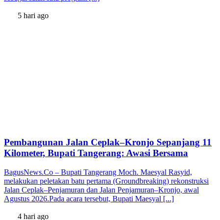
5 hari ago
Pembangunan Jalan Ceplak–Kronjo Sepanjang 11
Kilometer, Bupati Tangerang: Awasi Bersama
BagusNews.Co – Bupati Tangerang Moch. Maesyal Rasyid,
melakukan peletakan batu pertama (Groundbreaking) rekonstruksi
Jalan Ceplak–Penjamuran dan Jalan Penjamuran–Kronjo, awal
Agustus 2026.Pada acara tersebut, Bupati Maesyal [...]
4 hari ago