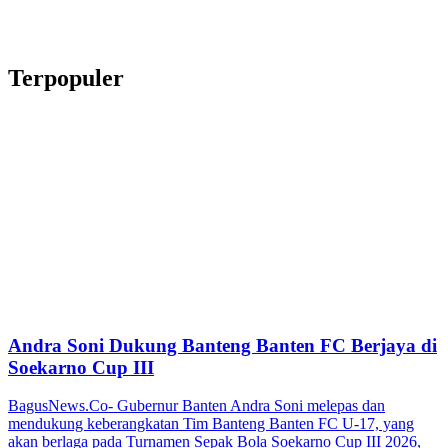
Terpopuler
Andra Soni Dukung Banteng Banten FC Berjaya di
Soekarno Cup III
BagusNews.Co- Gubernur Banten Andra Soni melepas dan
mendukung keberangkatan Tim Banteng Banten FC U-17, yang
akan berlaga pada Turnamen Sepak Bola Soekarno Cup III 2026,