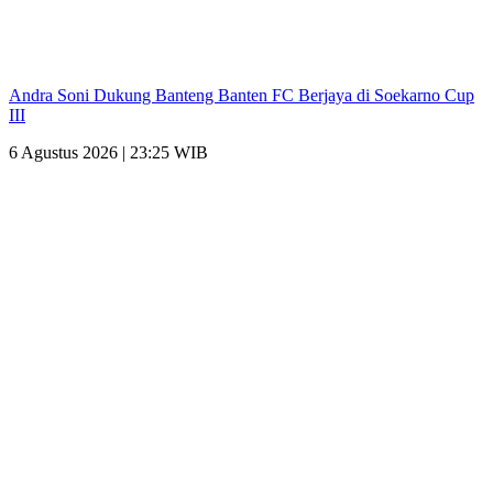
Andra Soni Dukung Banteng Banten FC Berjaya di Soekarno Cup
III
6 Agustus 2026 | 23:25 WIB