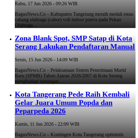
Rabu, 17 Jun 2026 - 09:26 WIB
BagusNews.Co – Kabupaten Tangerang meraih medali emas
cabang olahraga (cabor) voli indoor putera pada Pekan
Olahraga…
Zona Blank Spot, SMP Satap di Kota
Serang Lakukan Pendaftaran Manual
Senin, 15 Jun 2026 - 14:09 WIB
BagusNews.Co – Pelaksanaan Sistem Penerimaan Murid
Baru (SPMB) Tahun Ajaran 2026/2007 di Kota Serang
menghadapi tantangan…
Kota Tangerang Pede Raih Kembali
Gelar Juara Umum Popda dan
Peparpeda 2026
Kamis, 11 Jun 2026 - 22:09 WIB
BagusNews.Co – Kontingen Kota Tangerang optimistis