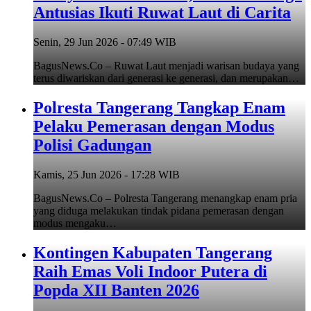
Antusias Ikuti Ruwat Laut di Carita
Senin, 29 Jun 2026 - 07:49 WIB
BagusNews.Co – Ruwat Laut menjadi warisan budaya yang
terus diwariskan dari generasi ke generasi, dan merupakan…
Polresta Tangerang Tangkap Enam
Pelaku Pemerasan dengan Modus
Polisi Gadungan
Kamis, 25 Jun 2026 - 17:28 WIB
BagusNews.Co – Polresta Tangerang menangkap enam pria
yang diduga melakukan tindak pidana pemerasan dengan
modus mengaku…
Kontingen Kabupaten Tangerang
Raih Emas Voli Indoor Putera di
Popda XII Banten 2026