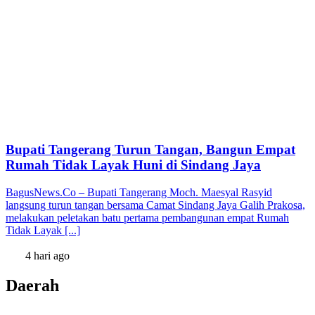
Bupati Tangerang Turun Tangan, Bangun Empat
Rumah Tidak Layak Huni di Sindang Jaya
BagusNews.Co – Bupati Tangerang Moch. Maesyal Rasyid
langsung turun tangan bersama Camat Sindang Jaya Galih Prakosa,
melakukan peletakan batu pertama pembangunan empat Rumah
Tidak Layak [...]
4 hari ago
Daerah