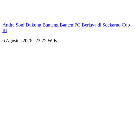
Andra Soni Dukung Banteng Banten FC Berjaya di Soekarno Cup
III
6 Agustus 2026 | 23:25 WIB