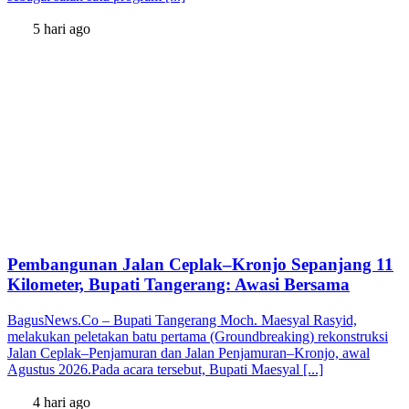
5 hari ago
Pembangunan Jalan Ceplak–Kronjo Sepanjang 11
Kilometer, Bupati Tangerang: Awasi Bersama
BagusNews.Co – Bupati Tangerang Moch. Maesyal Rasyid,
melakukan peletakan batu pertama (Groundbreaking) rekonstruksi
Jalan Ceplak–Penjamuran dan Jalan Penjamuran–Kronjo, awal
Agustus 2026.Pada acara tersebut, Bupati Maesyal [...]
4 hari ago