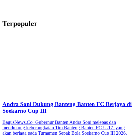
Terpopuler
Andra Soni Dukung Banteng Banten FC Berjaya di
Soekarno Cup III
BagusNews.Co- Gubernur Banten Andra Soni melepas dan
mendukung keberangkatan Tim Banteng Banten FC U-17, yang
akan berlaga pada Turnamen Sepak Bola Soekarno Cup III 2026,