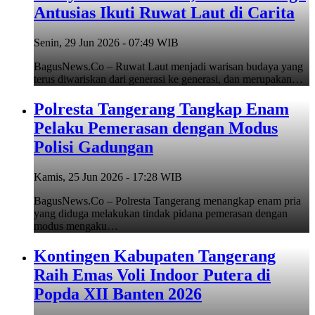
Antusias Ikuti Ruwat Laut di Carita
Senin, 29 Jun 2026 - 07:49 WIB
BagusNews.Co – Ruwat Laut menjadi warisan budaya yang
terus diwariskan dari generasi ke generasi, dan merupakan…
Polresta Tangerang Tangkap Enam
Pelaku Pemerasan dengan Modus
Polisi Gadungan
Kamis, 25 Jun 2026 - 17:28 WIB
BagusNews.Co – Polresta Tangerang menangkap enam pria
yang diduga melakukan tindak pidana pemerasan dengan
modus mengaku…
Kontingen Kabupaten Tangerang
Raih Emas Voli Indoor Putera di
Popda XII Banten 2026