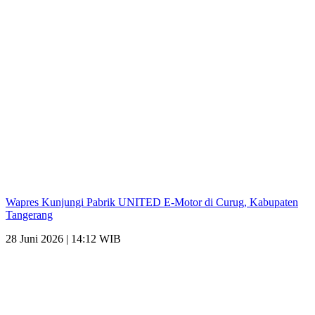
Wapres Kunjungi Pabrik UNITED E-Motor di Curug, Kabupaten
Tangerang
28 Juni 2026 | 14:12 WIB