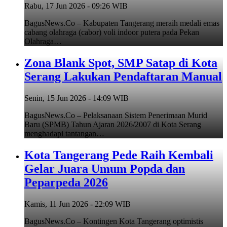
Rabu, 17 Jun 2026 - 09:26 WIB
BagusNews.Co – Kabupaten Tangerang meraih medali emas
cabang olahraga (cabor) voli indoor putera pada Pekan
Olahraga…
Zona Blank Spot, SMP Satap di Kota
Serang Lakukan Pendaftaran Manual
Senin, 15 Jun 2026 - 14:09 WIB
BagusNews.Co – Pelaksanaan Sistem Penerimaan Murid
Baru (SPMB) Tahun Ajaran 2026/2007 di Kota Serang
menghadapi tantangan…
Kota Tangerang Pede Raih Kembali
Gelar Juara Umum Popda dan
Peparpeda 2026
Kamis, 11 Jun 2026 - 22:09 WIB
BagusNews.Co – Kontingen Kota Tangerang optimistis